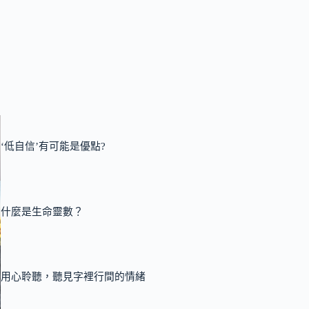
‘低自信’有可能是優點?
什麼是生命靈數？
用心聆聽，聽見字裡行間的情緒