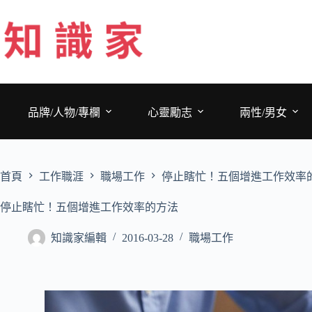
跳
至
主
要
內
容
品牌/人物/專欄
心靈勵志
兩性/男女
首頁
工作職涯
職場工作
停止瞎忙！五個增進工作效率
停止瞎忙！五個增進工作效率的方法
知識家編輯
2016-03-28
職場工作