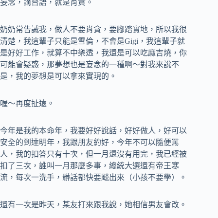
妄念，講台語，就是肖貪。
奶奶常告誡我，做人不要肖貪，要腳踏實地，所以我很
清楚，我這輩子只能是雪倫，不會是Gigi，我這輩子就
是好好工作，就算不中樂透，我還是可以吃麻吉燒，你
可能會疑惑，那夢想也是妄念的一種啊～對我來說不
是，我的夢想是可以拿來實現的。
喔～再度扯遠。
今年是我的本命年，我要好好說話，好好做人，好可以
安全的到達明年，我跟朋友約好，今年不可以隨便罵
人，我的扣答只有十次，但一月還沒有用完，我已經被
扣了三次，誰叫一月那麼多事，總統大選還有帝王寒
流，每次一洗手，髒話都快要颷出來（小孩不要學）。
還有一次是昨天，某友打來跟我說，她相信男友會改。