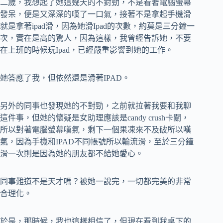
二歲，我想起了她這幾天的不對勁，不是看著電腦螢幕
發呆，便是又深深的嘆了一口氣，接著不是拿起手機滑
就是拿著ipad滑，因為她滑Ipad的次數，約莫是三分鐘一
次，實在是高的驚人，因為這樣，我曾經告訴她，不要
在上班的時候玩Ipad，已經嚴重影響到她的工作。
她答應了我，但依然還是滑著IPAD。
另外的同事也發現她的不對勁，之前就拉著我要和我聊
這件事，但她的懷疑是女助理應該是candy crush卡關，
所以對著電腦螢幕嘆氣，剩下一個果凍來不及破所以嘆
氣，因為手機和IPAD不同帳號所以輪流滑，至於三分鐘
滑一次則是因為她的朋友都不給她愛心。
同事難道不是天才嗎？被她一說完，一切都完美的非常
合理化。
於是，那時候，我也這樣相信了，但現在看到我桌下的