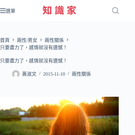
跳
至
選單
主
要
內
容
首頁
兩性/男女
兩性關係
只要盡力了，感情就沒有遺憾！
只要盡力了，感情就沒有遺憾！
黃淑文
2015-11-10
兩性關係