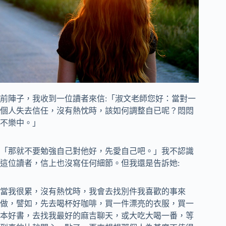
前陣子，我收到一位讀者來信:「淑文老師您好：當對一
個人失去信任，沒有熱忱時，該如何調整自已呢？悶悶
不樂中。」
「那就不要勉強自己對他好，先愛自己吧。」我不認識
這位讀者，信上也沒寫任何細節。但我還是告訴她:
當我很累，沒有熱忱時，我會去找別件我喜歡的事來
做，譬如，先去喝杯好咖啡，買一件漂亮的衣服，買一
本好書，去找我最好的麻吉聊天，或大吃大喝一番，等