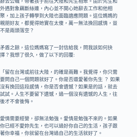
辭去公職，帶著孩子前往大陸和先生相聚。由於先生和
外遇對象藕斷絲連，內心並不開心她辭去工作和他相
聚，加上孩子轉學到大陸也面臨適應問題。這位媽媽的
親朋好友，都覺得她實在太傻，萬一無法挽回感情，豈
不是兩頭落空？
矛盾之餘，這位媽媽寫了一封信給我，問我該如何抉
擇？我想了很久，做了以下的回覆:
「留在台灣或前往大陸，的確是兩難。我覺得，你只需
要問自己一個問題就好了。你是否還愛著你先生 ？ 如果
沒有挽回這段感情，你是否會遺憾？如果是的話，就去
試試。人生不要留下遺憾，過一個沒有遺憾的人生，往
後才不會後悔。
愛情需要經營，卻無法勉強。愛情是勉強不來的。如果
你已經不愛妳先生，也可以過好你自己的生活，孩子跟
著你幸福，你就留在台灣過自己的生活就好了。