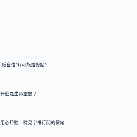
‘低自信’有可能是優點?
什麼是生命靈數？
用心聆聽，聽見字裡行間的情緒