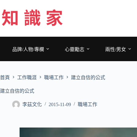
跳
至
主
要
內
容
品牌/人物/專欄
心靈勵志
兩性/男女
首頁
工作職涯
職場工作
建立自信的公式
建立自信的公式
李茲文化
2015-11-09
職場工作