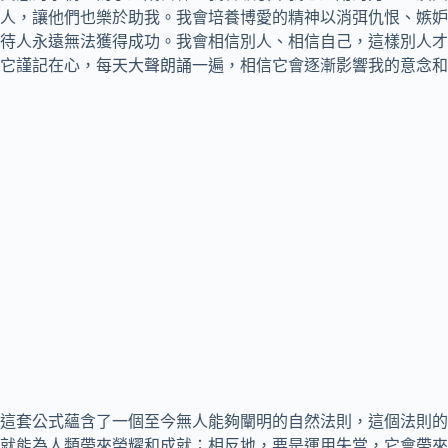
人，讓他們也樂於助我。我會培養博愛的精神以消弭仇恨、嫉妒
待人永遠無法獲得成功。我會相信別人、相信自己，這樣別人才
它謹記在心，每天大聲朗誦一遍，相信它會逐漸影響我的意念和
這套公式蘊含了一個至今無人能夠闡明的自然法則，這個法則的
就能為人類帶來榮耀和成就；相反地，要是運用失當，它會帶來