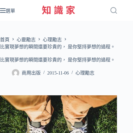
跳
至
選單
主
要
內
容
首頁
心靈勵志
心理勵志
比實現夢想的瞬間還要珍貴的， 是你堅持夢想的過程。
比實現夢想的瞬間還要珍貴的， 是你堅持夢想的過程。
商周出版
2015-11-06
心理勵志