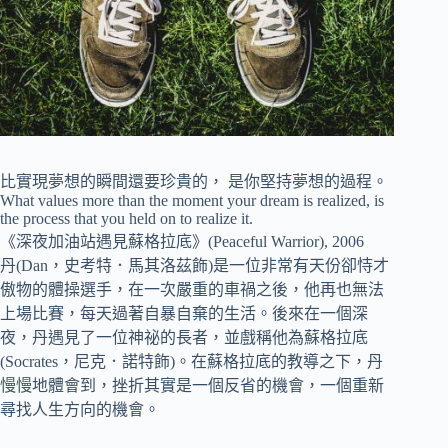
比實現夢想的瞬間還要珍貴的， 是你堅持夢想的過程。
What values more than the moment your dream is realized, is
the process that you held on to realize it.
《深夜加油站遇見蘇格拉底》(Peaceful Warrior), 2006
丹(Dan，史考特．馬其洛茲飾)是一位非常有天份卻恃才
傲物的體操選手，在一次嚴重的車禍之後，他再也無法
上場比賽，每天過著自暴自棄的生活。後來在一個深
夜，丹遇見了一位神祕的長者，並戲稱他為蘇格拉底
(Socrates，尼克．諾特飾)。在蘇格拉底的教導之下，丹
慢慢地體會到，挫折其實是一個反省的機會，一個重新
尋找人生方向的機會。