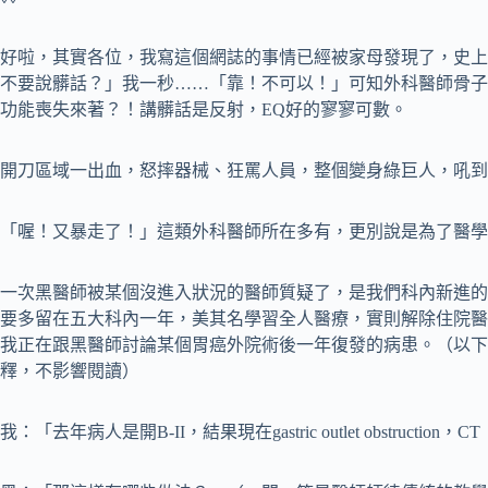
好啦，其實各位，我寫這個網誌的事情已經被家母發現了，史上
不要說髒話？」我一秒……「靠！不可以！」可知外科醫師骨子
功能喪失來著？！講髒話是反射，EQ好的寥寥可數。
開刀區域一出血，怒摔器械、狂罵人員，整個變身綠巨人，吼到
「喔！又暴走了！」這類外科醫師所在多有，更別說是為了醫學
一次黑醫師被某個沒進入狀況的醫師質疑了，是我們科內新進的P
要多留在五大科內一年，美其名學習全人醫療，實則解除住院醫
我正在跟黑醫師討論某個胃癌外院術後一年復發的病患。（以下
釋，不影響閱讀）
我：「去年病人是開B-II，結果現在gastric outlet obstruc