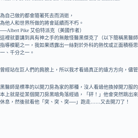
為自己做的都會隨著死去而消逝，
為他人和世界所做的將會延續而不朽。
──Albert Pike 艾伯特派克（美國作者）
這裡就要講到具有神之手的無敵怪醫黑傑克了（以下簡稱黑醫師
指導模範之一，我如果透露出一絲對於外科的熱忱或正面積極思
一、千分之一。
曾經站在巨人們的肩膀上，所以我才看過真正的遠方方向，儘管
黑醫師是標準的以開刀房為家的那種，沒人看過他換掉開刀服的
本上就是從某個開刀房黑暗角落經過，「砰！」他會突然跳出來
休息，然後就看他「突、突、突──」跑走……又去開刀了！