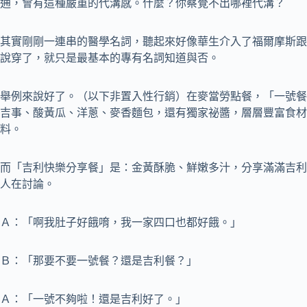
通，會有這種嚴重的代溝感。什麼？你察覺不出哪裡代溝？
其實剛剛一連串的醫學名詞，聽起來好像華生介入了福爾摩斯跟
說穿了，就只是最基本的專有名詞知道與否。
舉例來說好了。（以下非置入性行銷）在麥當勞點餐，「一號餐
吉事、酸黃瓜、洋蔥、麥香麵包，還有獨家祕醬，層層豐富食材
料。
而「吉利快樂分享餐」是：金黃酥脆、鮮嫩多汁，分享滿滿吉利
人在討論。
Ａ：「啊我肚子好餓唷，我一家四口也都好餓。」
Ｂ：「那要不要一號餐？還是吉利餐？」
Ａ：「一號不夠啦！還是吉利好了。」