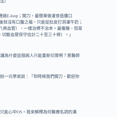
法）
否通過E-loop；開刀，最簡單做灌食造瘻口
病人之後就沒有口腹之福，只能從肚皮打洞灌牛奶；
七、八條血管），一樣治標不治本。最複雜，但是
小時，切斷血管保守估計二十至三十條）。」
剛講為什麼這個病人只能重新切胃啊？黑醫師
拍一元學弟說：「到時候我們開刀，歡迎你
只能心中OS。我來解釋為何醫療名詞的溝