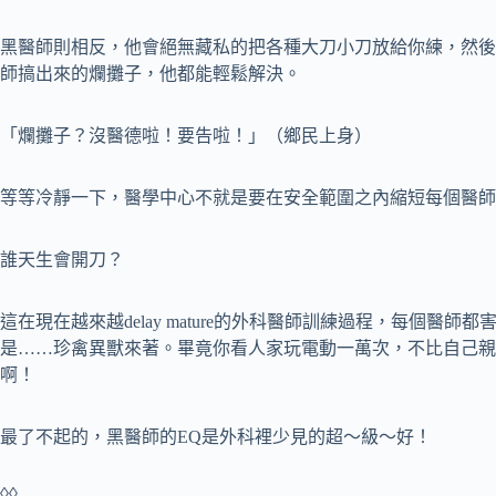
黑醫師則相反，他會絕無藏私的把各種大刀小刀放給你練，然後
師搞出來的爛攤子，他都能輕鬆解決。
「爛攤子？沒醫德啦！要告啦！」（鄉民上身）
等等冷靜一下，醫學中心不就是要在安全範圍之內縮短每個醫師的learnin
誰天生會開刀？
這在現在越來越delay mature的外科醫師訓練過程，每個醫
是……珍禽異獸來著。畢竟你看人家玩電動一萬次，不比自己親
啊！
最了不起的，黑醫師的EQ是外科裡少見的超～級～好！
◊◊