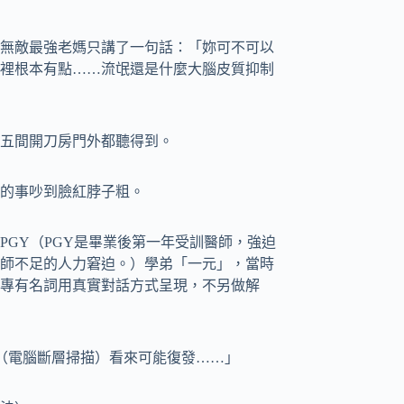
無敵最強老媽只講了一句話：「妳可不可以
裡根本有點……流氓還是什麼大腦皮質抑制
五間開刀房門外都聽得到。
的事吵到臉紅脖子粗。
GY（PGY是畢業後第一年受訓醫師，強迫
師不足的人力窘迫。）學弟「一元」，當時
專有名詞用真實對話方式呈現，不另做解
tion，CT（電腦斷層掃描）看來可能復發……」