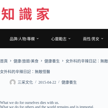
跳
至
主
要
內
容
品牌/人物/專欄
心靈勵志
兩性/男女
首頁
健康/旅遊/美食
健康養生
女外科的辛辣日記：無敵
女外科的辛辣日記：無敵怪醫
三采文化
2015-04-22
健康養生
What we do for ourselves dies with us.
What we do for others and the world remains and is immortal.