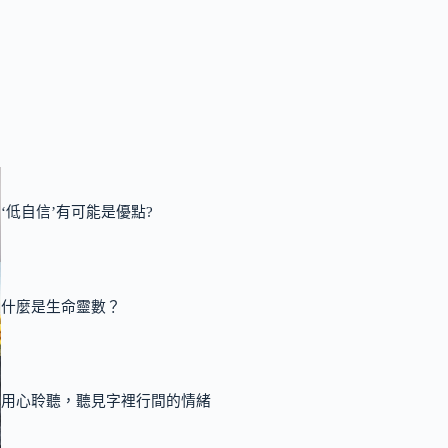
‘低自信’有可能是優點?
什麼是生命靈數？
用心聆聽，聽見字裡行間的情緒