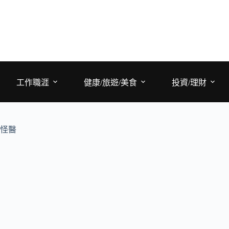
工作職涯
健康/旅遊/美食
投資/理財
怪醫