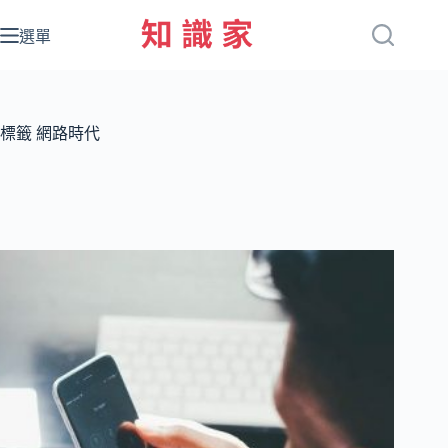
跳
至
選單
主
要
內
容
標籤
網路時代