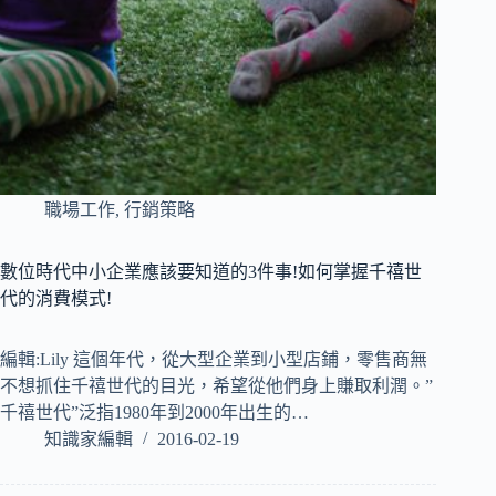
職場工作
,
行銷策略
數位時代中小企業應該要知道的3件事!如何掌握千禧世
代的消費模式!
編輯:Lily 這個年代，從大型企業到小型店鋪，零售商無
不想抓住千禧世代的目光，希望從他們身上賺取利潤。”
千禧世代”泛指1980年到2000年出生的…
知識家編輯
2016-02-19