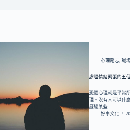
心理勵志
,
職
處理情緒緊張的五
恐懼心理就是平常
理。沒有人可以什
歷過某些…
好事文化
20