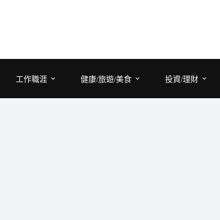
工作職涯
健康/旅遊/美食
投資/理財