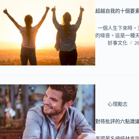
超越自我的十個要
一個人生下來時，
的噪音。這是一種天
好事文化
20
心理勵志
對待批評的六點建
美國著名總統林肯說