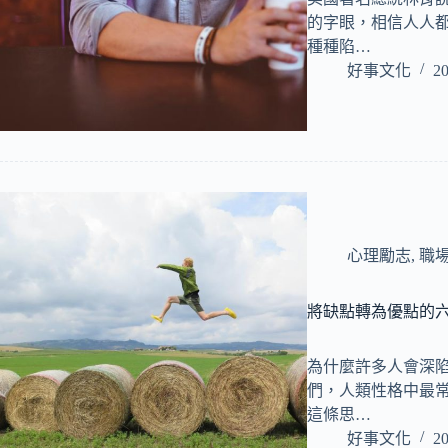
的字眼，相信人人
種種陷…
好事文化
20
心理勵志
,
職
將缺點轉為優點的
為什麼許多人會深
們，人類性格中最
這條思…
好事文化
20