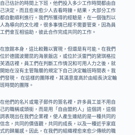
自己估計的時間上下班，他們投入多少工作時間都由自
己決定，而且愈來愈少人去看時鐘。結果，大部分工作
都自動順利進行。我們所獲得的經驗是，在一個強烈以
人為導向的文化裡，很多事情已經不需要管束，因為員
工們會互相協助，彼此合作完成共同的工作。
在旅館本身，這比較難以實現，但還是有可能。在我們
位於德國波爾昆的海景飯店，或位於沃雷門的黛琪格拉
芙酒店裡，員工們在判斷工作情況和可用人力之後，就
開始在沒有主管階層的規定下自己決定輪班時間表。我
們發現， 在這樣的團隊裡，其滿意度高於由組長決定輪
班時間的團隊。
在他們的名片或電子郵件的簽名裡，許多員工並不用自
己的職稱或頭銜，而是用「自由盟約人」這個詞，這個
詞表現出在我們企業裡，使人產生連結的是一種共同的
信念，共同的價值觀，共同的成長，以及一種近乎家庭
式的歸屬感。因此，在我們的組織裡愈來愈少傳統的職