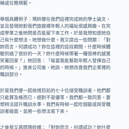
稱或任務規範。
舉個具體例子：瑪鈴娜在我們這裡完成她的學士論文，
並且發現她對我們旅館裡年輕人的福祉很感興趣。在完
成學業之後她問是否能留下來工作，於是我想知道她自
己有什麼想法，她想做什麼。我又提出一些問題：「對
妳而言，何謂成功？妳在這裡的這段期間，什麼時候體
驗到過了很好的一天？妳什麼時候帶著一種很棒的感覺
笑著回家？」她回答：「每當我能幫助年輕人發揮自己
的時候。」進來公司後，她說，她想改善我們企業裡的
職訓部分。
於是我們便一起檢視目前的七十位接受職訓者。他們都
只能算及格而已，絕對不是優等。我們都一致同意，要
想辨法提升職訓水準。我們有時候一起吃個飯或與受職
訓者碰面，並將一些想法寫下來。
之後我又再問瑪鈴娜：「對妳而言，何謂成功？妳什麼