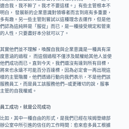
適合我，我不幹了。我才不要這樣。」有些主管根本不
明白， 發展新的企業意識對領導者而言到底有多重要，
多有趣。另一些主管則嘗試以這種理念去運作，但是他
們認為這純粹是「服從」而已，是一種接受規定和管束
的人性，只要盡好本分就可以了。
其實他們並不理解，喚醒自我與企業意識是一種具有深
度意涵的過程， 而這個過程不僅涉及賦權給其他人並使
他們成功而已。直到今天，我們還沒有達到所有目標，
將來也永遠不可能百分百達標，因為必定會一再出現這
樣的主管階層，他們透過行動向我們表示，不是他們該
服務員工，而是員工該服務他們─或更確切的說，服事
主管的自我權威。
員工成功，就是公司成功
比如，其中一種自由的形式，是我們已經在埃姆登總部
辦公室中所引進的信任的工作時間：愈來愈多員工根據