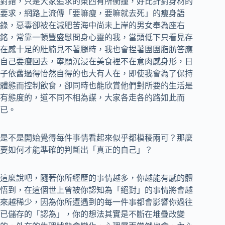
對錯，只是大家追求的東西有所衝撞，好比針對身材的
要求，網路上流傳「要嘛瘦，要嘛就去死」的瘦身語
錄，惡毒卻被在減肥苦海中尚未上岸的男女奉為座右
銘，常靠一頓豐盛慰問身心靈的我，當頭低下只看見存
在感十足的肚腩見不著腿時，我也會捏著團團脂肪答應
自己要瘦回去，寧願沉浸在美食裡不在意肉感身形，日
子依舊過得怡然自得的也大有人在，即使我會為了保持
體態而控制飲食，卻同時也能欣賞他們對所要的生活是
有態度的，道不同不相為謀，大家各走各的路如此而
已。
是不是開始覺得每件事情看起來似乎都模稜兩可？那麼
要如何才能準確的判斷出「真正的自己」？
這麼說吧，隨著你所經歷的事情越多，你越能有感的體
悟到，在這個世上曾被你認知為「絕對」的事情將會越
來越稀少，因為你所遭遇到的每一件事都會影響你過往
已儲存的「認為」，你的想法其實是不斷在堆疊改變