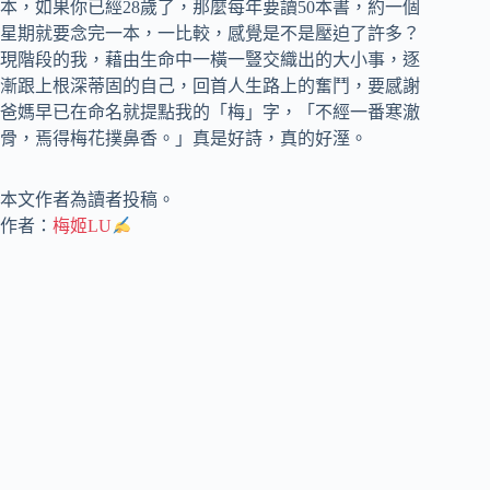
本，如果你已經28歲了，那麼每年要讀50本書，約一個
星期就要念完一本，一比較，感覺是不是壓迫了許多？
現階段的我，藉由生命中一橫一豎交織出的大小事，逐
漸跟上根深蒂固的自己，回首人生路上的奮鬥，要感謝
爸媽早已在命名就提點我的「梅」字，「不經一番寒澈
骨，焉得梅花撲鼻香。」真是好詩，真的好溼。
本文作者為讀者投稿。
作者：
梅姬LU