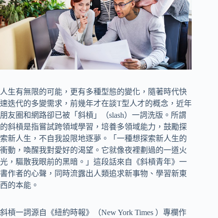
人生有無限的可能，更有多種型態的變化，隨著時代快
速迭代的多變需求，前幾年才在談T型人才的概念，近年
朋友圈和網路卻已被「斜槓」（slash）一詞洗版。所謂
的斜槓是指嘗試跨領域學習，培養多領域能力，鼓勵探
索新人生，不自我設限地逐夢。「一種想探索新人生的
衝動，喚醒我對愛好的渴望。它就像夜裡劃過的一道火
光，驅散我眼前的黑暗。」這段話來自《斜槓青年》一
書作者的心聲，同時流露出人類追求新事物、學習新東
西的本能。
斜槓一詞源自《紐約時報》（New York Times ）專欄作