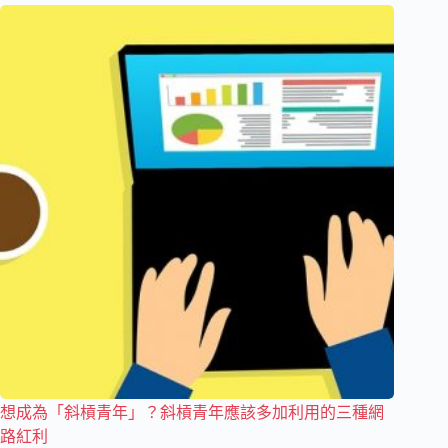
想成為「斜槓青年」？斜槓青年應該多加利用的三種網
路紅利