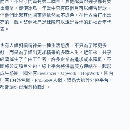
而且，不只守門員有第二職業，其他隊員也幾乎都有雙
重職業。即使冰島一年當中只有四個月可以練習足球，
但他們比起其他國家隊依然毫不遜色，在世界盃打出漂
亮的一戰。整個冰島足球隊可以說是最佳的斜槓青年代
表。
也有人說斜槓精神是一種生活態度，不只為了賺更多
錢，而是為了譜出更加精采的多職人生。近年來，共享
經濟催生了自由工作者，許多企業為追求成本降低，不
斷將公司項目外包。線上平台將供需雙方連結在一起形
成生態圈，國外有Freelancer、Upwork、HopWork，國內
則有104外包網、Pro360達人網、鐘點大師等外包平台，
都能讓你實現斜槓職涯。