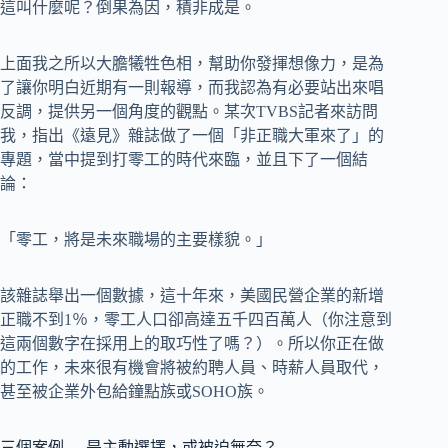
這叫什麼呢？倒果為因，積非成是。
上面我之所以大膽犧牲色相，幫助你發揮想像力，是為
了讓你明白近期有一則報導，而我認為有必要站出來唱
反調，提供另一個角度的觀點。某次TVBS記者來訪問
我，指出《遠見》雜誌做了一個「非正職大軍來了」的
專題，當中提到打零工的時代來臨，並且下了一個結
論：
「零工，將是未來職場的主要樣貌。」
該雜誌舉出一個數據，這十年來，美國民營企業的新增
正職不到1％，零工人口卻高達五千四百萬人（你注意到
這兩個數字在採用上的取巧性了嗎？）。所以你正在做
的工作，未來很有機會將被約聘人員、時薪人員取代，
甚至被企業外包給鐘點族或SOHO族。
三個案例──是主動選擇，或被迫無奈？