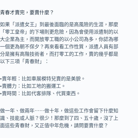
青春才賣完，要賣什麼？
如果「派遣女王」到最後面臨的是高風險的生涯，那麼
「零工皇帝」的下場則更危險，因為會使用派遣制的以
大企業為主，而開放零工職的以小公司為多，你認為哪
一個更為朝不保夕？再來看看工作性質，派遣人員有部
分是擁有高階技術者，而打零工的工作，賣的幾乎都是
以下三項「青春財」：
•賣年輕：比如車展模特兒賣的是美貌。
•賣體力：比如工地的搬運工。
•賣時間：比如代客排隊、代買東西。
做一年、做兩年⋯⋯做十年，做這些工作會留下什麼知
識、技能或人脈？很少！那麼到了四、五十歲，沒了上
面這些青春財，又正值中年危機，請問要賣什麼？