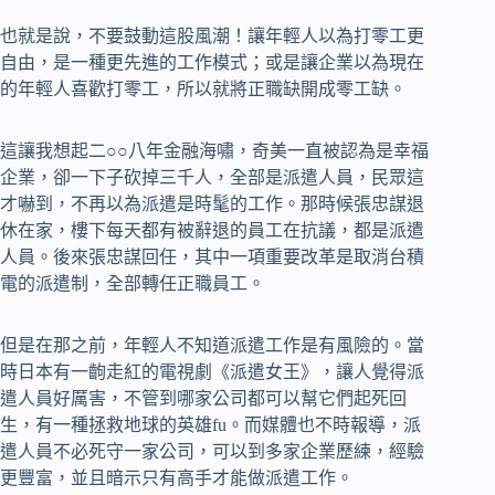
也就是說，不要鼓動這股風潮！讓年輕人以為打零工更
自由，是一種更先進的工作模式；或是讓企業以為現在
的年輕人喜歡打零工，所以就將正職缺開成零工缺。
這讓我想起二○○八年金融海嘯，奇美一直被認為是幸福
企業，卻一下子砍掉三千人，全部是派遣人員，民眾這
才嚇到，不再以為派遣是時髦的工作。那時候張忠謀退
休在家，樓下每天都有被辭退的員工在抗議，都是派遣
人員。後來張忠謀回任，其中一項重要改革是取消台積
電的派遣制，全部轉任正職員工。
但是在那之前，年輕人不知道派遣工作是有風險的。當
時日本有一齣走紅的電視劇《派遣女王》，讓人覺得派
遣人員好厲害，不管到哪家公司都可以幫它們起死回
生，有一種拯救地球的英雄fu。而媒體也不時報導，派
遣人員不必死守一家公司，可以到多家企業歷練，經驗
更豐富，並且暗示只有高手才能做派遣工作。