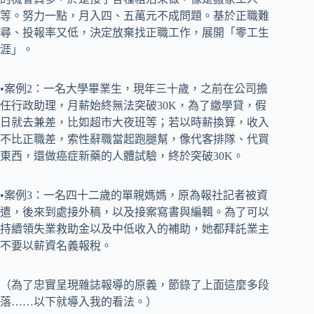
等。努力一點，月入四、五萬元不成問題。基於正職難
尋、投報率又低，決定放棄找正職工作，展開「零工生
涯」。
•案例2：一名大學畢業生，現年三十歲，之前在公司擔
任行政助理，月薪始終無法突破30K，為了繳學貸，假
日就去兼差，比如超市大夜班等；若以時薪換算，收入
不比正職差，索性辭職當起跑腿幫，像代客排隊、代買
東西，還做癌症新藥的人體試驗，終於突破30K。
•案例3：一名四十二歲的單親媽媽，原為報社記者被資
遣，後來到處接外稿，以及接案寫書與編輯。為了可以
持續領失業救助金以及中低收入的補助，她都拜託業主
不要以薪資名義報稅。
（為了忠實呈現雜誌報導的原義，節錄了上面這麼多段
落……以下就導入我的看法。）