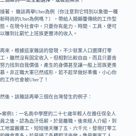
接著， 雜誌再舉Uber為例（你注意到它特別以象徵一種
新時尚的Uber為例嗎？），帶給人類顛覆傳統的工作型
態。在現今社會中，只要你有能力、時間、工具，便可
以賺到比窮忙上班族更豐沛的收入。
再來，根據這家雜誌的發現，不少就業人口選擇打零
工，雖然沒有固定收入，但相對比較自由，而且只要肯
努力找到自我價值，產生的身價甚至讓一般上班族更羨
慕。非正職大軍已然成形，若不趁早做好準備，小心你
的工作也會被Uber了！
然後，該雜誌再舉三個在台灣發生的例子：
•案例1：一名高中學歷的二十七歲年輕人在擔任保全人
員之後，認為血汗低薪，於是離職。後來經人介紹，到
工地當搬運工，短短幾天賺了五、六千元，發現打零工
的機會真多，於是接了各種粗活來做，像是搬家工人