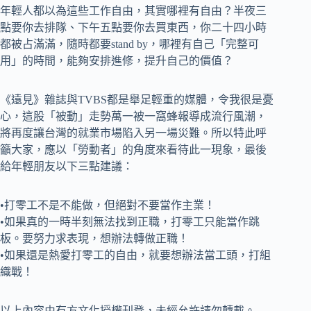
年輕人都以為這些工作自由，其實哪裡有自由？半夜三
點要你去排隊、下午五點要你去買東西，你二十四小時
都被占滿滿，隨時都要stand by，哪裡有自己「完整可
用」的時間，能夠安排進修，提升自己的價值？
《遠見》雜誌與TVBS都是舉足輕重的媒體，令我很是憂
心，這股「被動」走勢萬一被一窩蜂報導成流行風潮，
將再度讓台灣的就業市場陷入另一場災難。所以特此呼
籲大家，應以「勞動者」的角度來看待此一現象，最後
給年輕朋友以下三點建議：
•打零工不是不能做，但絕對不要當作主業！
•如果真的一時半刻無法找到正職，打零工只能當作跳
板。要努力求表現，想辦法轉做正職！
•如果還是熱愛打零工的自由，就要想辦法當工頭，打組
織戰！
以上內容由有方文化授權刊登，未經允許請勿轉載。