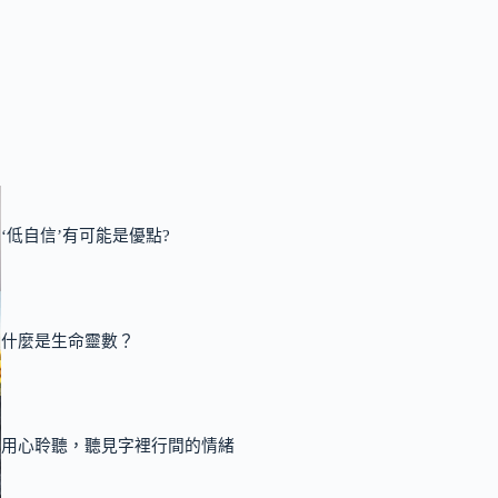
‘低自信’有可能是優點?
什麼是生命靈數？
用心聆聽，聽見字裡行間的情緒