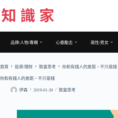
跳
至
主
要
內
容
品牌/人物/專欄
心靈勵志
兩性/男女
首頁
投資/理財
致富思考
你和有錢人的差距，不只是錢
你和有錢人的差距，不只是錢
伊森
2019-01-30
致富思考