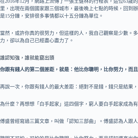
在2016年12月，網路上流傳了一張王健林的行程表，這位63
里，出現在兩個國家跟三個城市，最後晚上七點的時候，回到辦
是15分鐘，安排很多事情都以十五分鐘為單位。
當然，或許你真的很努力，但這樣的人，我自己觀察是少數。多
力，卻以為自己已經盡心盡力了。
誰認知強，誰就能竄出頭
你跟有錢人的第二個差距，就是：他比你聰明，比你努力，而且
再說一次，你跟有錢人的最大差距：絕對不是錢，錢只是結果，
為什麼？再想想「白手起家」這四個字，窮人要白手起家成為有
傅盛曾經寫過三篇文章，叫做「認知三部曲」。傅盛認為人跟人