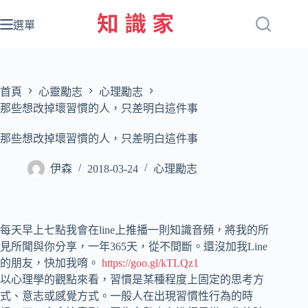
跳
至
選單
主
要
內
容
首頁
心靈勵志
心理勵志
那些想改掉壞習慣的人，只差明白這件事
那些想改掉壞習慣的人，只差明白這件事
伊森
2018-03-24
心理勵志
每天早上七點我會在line上推播一則知識音頻，將我的所
見所聞與你分享，一年365天，從不間斷。還沒加我Line
的朋友，快加我唷。
https://goo.gl/kTLQz1
以心理學的觀點來看，習慣是某種程度上固定的思考方
式、意志或感覺方式。一般人在出現習慣性行為的時