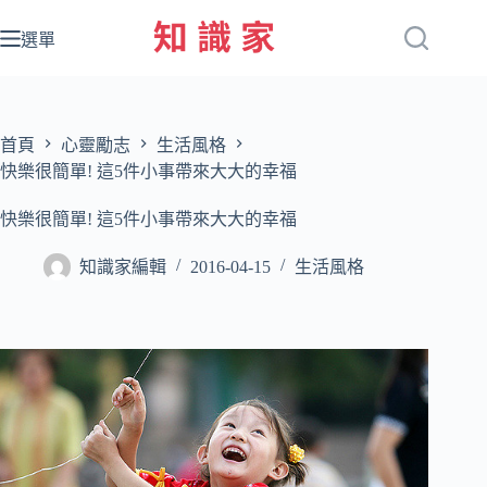
跳
至
選單
主
要
內
容
首頁
心靈勵志
生活風格
快樂很簡單! 這5件小事帶來大大的幸福
快樂很簡單! 這5件小事帶來大大的幸福
知識家編輯
2016-04-15
生活風格