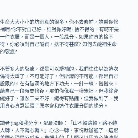
生命大大小小的坑洞真的很多，你不去修補，誰幫你修
補呢?你不對自己好，誰對你好呢? 捨不得的，有時不是
一件衣服，而是一個人，一段緣分。如果你真的捨不
得，你必須對自己誠實，捨不得甚麼? 如何去縫補生命
的裂痕?
不管多大的裂痕，都是可以縫補的。我們往往以為這次
傷得太重了，不可能好了，但所謂的不可能，都是自己
設限的。在有破洞的地方下功夫，一針一線，慢慢來，
給自己一段時間修復，那怕你像我一樣笨拙，但我終究
縫好了，雖然工夫不好，縫得有點醜，但我做到了，我
用真心真意延續了原本會和這件衣服分開的緣分。
讀者 jing和我分享，聖嚴法師：「山不轉路轉，路不轉
人轉，人不轉心轉。」心念一轉，事情就辦通了，這跟
美國心理學家威廉．詹姆士的「人類可以因為心態改變