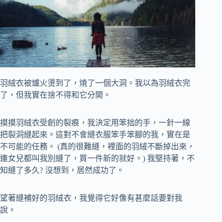
羽絨衣被爐火燙到了，燒了一個大洞。我以為羽絨衣完
了，但我實在捨不得和它分開。
摸摸羽絨衣受創的裂痕，我決定用笨拙的手，一針一線
把裂洞縫起來。這對不會縫衣服笨手笨腳的我，實在是
不可能的任務。 (真的很難縫，裡面的羽絨不斷掉出來，
連女兒都叫我別縫了，買一件新的就好。) 我堅持著，不
知縫了多久? 沒想到，居然成功了。
望著縫補好的羽絨衣，我覺得它好像有甚麼話要對我
說。