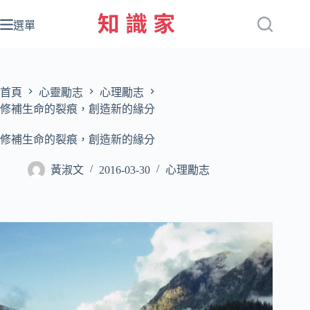
跳
至
選單
主
要
內
容
首頁
心靈勵志
心理勵志
修補生命的裂痕，創造新的緣分
修補生命的裂痕，創造新的緣分
黃淑文
2016-03-30
心理勵志