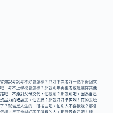
譬如說考試考不好會怎樣？只好下次考好一點平衡回來
吧！考不上學校會怎樣？那就明年再重考或是選擇其他
路吧！不能對父母交代，怕被罵？那就罵吧，因為自己
沒盡力的確該罵。怕丟臉？那就好好準備啊！真的丟臉
了？就當是人生的一段插曲吧。怕別人不喜歡我？那會
怎樣，反正也討好不了所有的人，那就做自己吧！總