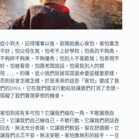
從小到大，記得懂事以後，就開始擔心害怕，害怕書念
不好；怕父母生氣，怕考不上好學校；怕長的不夠高，
不夠帥不夠美，不夠優秀；怕別人不喜歡我；怕表現不
好，怕被看穿，怕跟老闆說話，怕辜負別人的期
待……。的確，從小我們就被耳提面命要這樣要那樣，
否則就會怎樣怎樣，於是漸漸的這些「害怕」變成了我
們的DNA，它在我們還沒行動前就讓我們打消了念頭，
阻礙了我們實現夢想的機會。
害怕到底有多可怕？它讓我們縮在一角，不敢展現自
己。它讓我們自己嚇自己，不敢行動。它讓我們把話吞
回去，無法充分表達。它讓我們軟弱，留在舒適圈。它
讓我們忐忑不安，無法安眠。害怕像無形的殺手，一旦