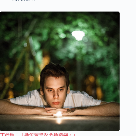
丁菱娟：「換位置當然要換腦袋。」