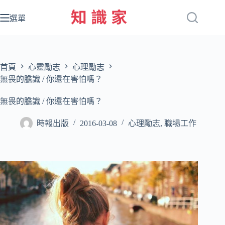
跳
至
選單
主
要
內
容
首頁
心靈勵志
心理勵志
無畏的膽識 / 你還在害怕嗎？
無畏的膽識 / 你還在害怕嗎？
時報出版
2016-03-08
心理勵志
,
職場工作