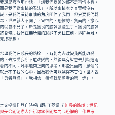
我還是喜歡那句話，「讓我們受苦的都不是事情本身，
而是我們對事情的看法」。所以事情本身其實都沒有
變，是我們看待事情的角度困住了我們，但只要我們轉
念，世界就大不同了，害怕的、恐懼的、負面的、擔心
的就會不見了，於是無畏的膽識就產生了。無畏的膽識
將會幫助我們在無所懼的狀態下勇往直前，排除萬難，
完成夢想。
希望我們在成長的路途上，有能力去改變我所能改變
的，去接受我所不能改變的，然後具有智慧去判斷這兩
者的不同。凡事能夠正向的思考，那些負面的、恐懼的
就進不了我的心中，因為我們可以選擇不害怕。世人說
「勇者無懼」，我相信「無懼就是勇者的第一步」。
本文授權刊登自時報出版/ 丁菱娟《
無畏的膽識：世紀
奧美公關創辦人告訴你50個關掉內心恐懼的工作思考