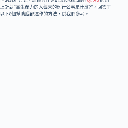
怪的減肥方式。講師兼作家的Mac-Gander在
Quora
網站
上針對”高生產力的人每天的例行公事是什麼?”，回答了
以下8個幫助腦部運作的方法，供我們參考。