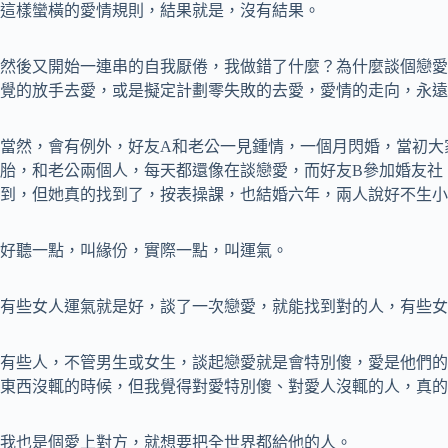
這樣蠻橫的愛情規則，結果就是，沒有結果。
然後又開始一連串的自我厭倦，我做錯了什麼？為什麼談個戀愛
覺的放手去愛，或是擬定計劃零失敗的去愛，愛情的走向，永遠
當然，會有例外，好友A和老公一見鍾情，一個月閃婚，當初大
胎，和老公兩個人，每天都還像在談戀愛，而好友B參加婚友社
到，但她真的找到了，按表操課，也結婚六年，兩人說好不生小
好聽一點，叫緣份，實際一點，叫運氣。
有些女人運氣就是好，談了一次戀愛，就能找到對的人，有些女
有些人，不管男生或女生，談起戀愛就是會特別傻，愛是他們的
東西沒輒的時候，但我覺得對愛特別傻、對愛人沒輒的人，真的
我也是個愛上對方，就想要把全世界都給他的人。