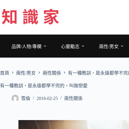
跳
至
主
要
內
容
品牌/人物/專欄
心靈勵志
兩性/男女
首頁
兩性/男女
兩性關係
有一種教訓，是永遠都學不完
有一種教訓，是永遠都學不完的，叫做戀愛
雪倫
2016-02-25
兩性關係