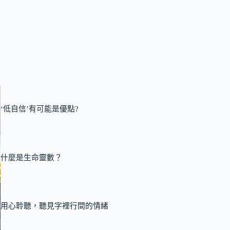
‘低自信’有可能是優點?
什麼是生命靈數？
用心聆聽，聽見字裡行間的情緒