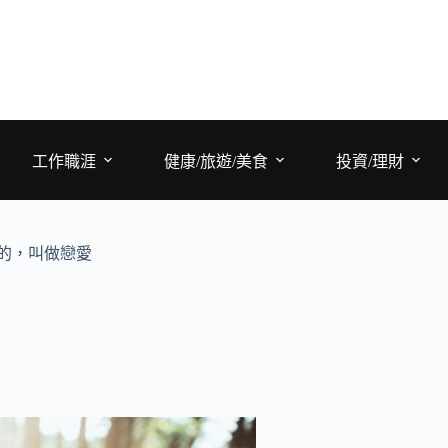
工作職涯
健康/旅遊/美食
投資/理財
的，叫做戀愛