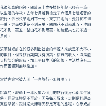
我很認真的回答，關於三十歲多這個年紀已經有一筆可
以生活的存款，去年七月離職後走了六個月七趟短暫的
旅行，沙巴汶萊兩周花一萬、東京花兩萬、曼谷花不到
一萬、雲南香港花不到三萬、四國花不到兩萬五、沖繩
花不到一萬五、釜山花不到兩萬，加總起來也花不過十
多萬。
這筆錢或許在於很多剛出社會的年輕人來說是不大不小
的數目，但是旅行期間我有演講、稿費的收入，還是能
支撐部分的旅費，加上平日生活的節儉，生活並沒有工
作而困頓到無以復加。
當然也會常被人問「一直旅行不無聊嗎？」
說真的，經過上一年反覆六個月的旅行後身心都產生疲
倦，但是無聊是不至於，因為每天醒來，走到便利超商
買個早餐、跟路邊大嬸聊天都是有趣的旅程，心想或許