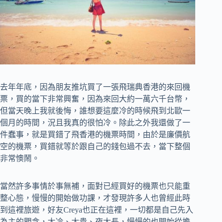
去年年底，因為朋友推坑買了一張飛瑞典香港的來回機
票，買的當下非常興奮，因為來回大約一萬六千台幣，
但當天晚上我就後悔，誰想要這麼冷的時候飛到北歐一
個月的時間，況且我真的很怕冷。除此之外我還做了一
件蠢事，就是買錯了飛香港的機票時間，由於是廉價航
空的機票，買錯就等於跟自己的錢包過不去，當下整個
非常懊鬧。
當然許多事情於事無補，面對已經買好的機票也只能重
整心態，慢慢的開始做功課，才發現許多人也曾經此時
到這裡旅遊，好友Creya也正在這裡，一切都是自己先入
為主的觀念，太冷、太貴、夜太長，慢慢的也開始從擔