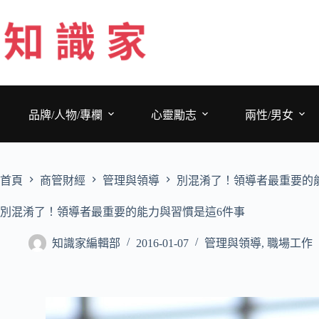
跳
至
主
要
內
容
品牌/人物/專欄
心靈勵志
兩性/男女
首頁
商管財經
管理與領導
別混淆了！領導者最重要的
別混淆了！領導者最重要的能力與習慣是這6件事
知識家編輯部
2016-01-07
管理與領導
,
職場工作