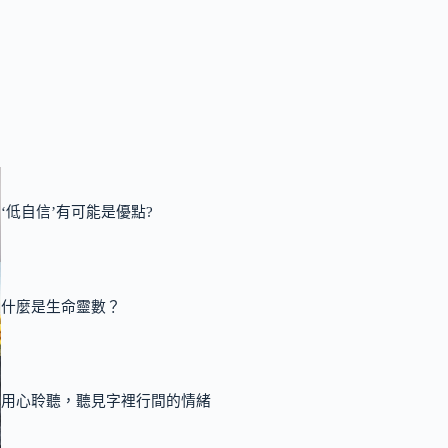
‘低自信’有可能是優點?
什麼是生命靈數？
用心聆聽，聽見字裡行間的情緒