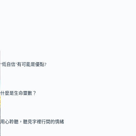
‘低自信’有可能是優點?
什麼是生命靈數？
用心聆聽，聽見字裡行間的情緒