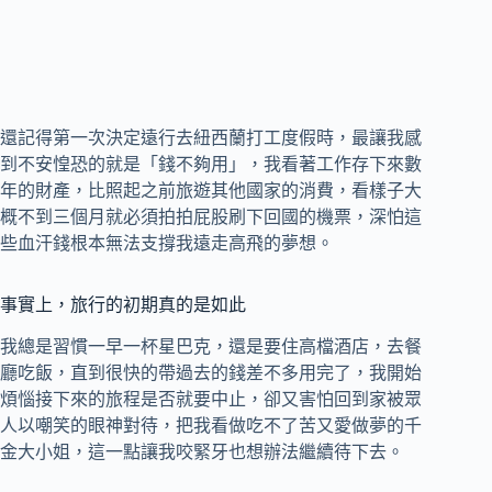
還記得第一次決定遠行去紐西蘭打工度假時，最讓我感
到不安惶恐的就是「錢不夠用」，我看著工作存下來數
年的財產，比照起之前旅遊其他國家的消費，看樣子大
概不到三個月就必須拍拍屁股刷下回國的機票，深怕這
些血汗錢根本無法支撐我遠走高飛的夢想。
事實上，旅行的初期真的是如此
我總是習慣一早一杯星巴克，還是要住高檔酒店，去餐
廳吃飯，直到很快的帶過去的錢差不多用完了，我開始
煩惱接下來的旅程是否就要中止，卻又害怕回到家被眾
人以嘲笑的眼神對待，把我看做吃不了苦又愛做夢的千
金大小姐，這一點讓我咬緊牙也想辦法繼續待下去。