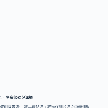
1、學會傾聽與溝通
海明威曾說:「我喜歡傾聽。我從仔細聆聽之中學到很