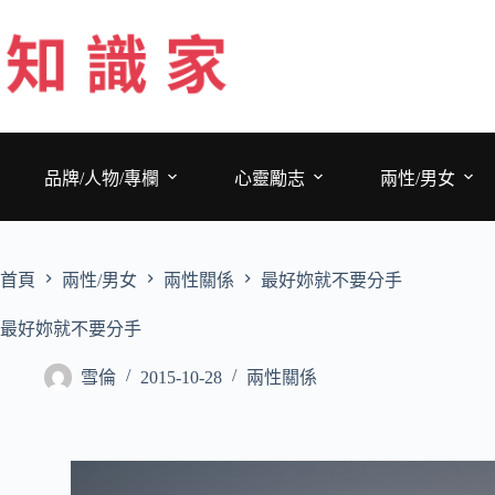
跳
至
主
要
內
容
品牌/人物/專欄
心靈勵志
兩性/男女
首頁
兩性/男女
兩性關係
最好妳就不要分手
最好妳就不要分手
雪倫
2015-10-28
兩性關係