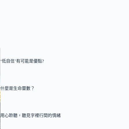
‘低自信’有可能是優點?
什麼是生命靈數？
用心聆聽，聽見字裡行間的情緒