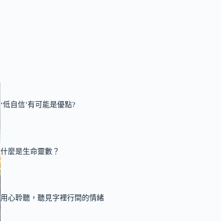
‘低自信’有可能是優點?
什麼是生命靈數？
用心聆聽，聽見字裡行間的情緒