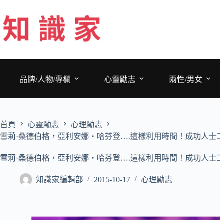
跳
至
主
要
內
容
品牌/人物/專欄
心靈勵志
兩性/男女
首頁
心靈勵志
心理勵志
雪莉·桑德伯格，亞利安娜・哈芬登….這樣利用時間！成功人士
雪莉·桑德伯格，亞利安娜・哈芬登….這樣利用時間！成功人士
知識家編輯部
2015-10-17
心理勵志