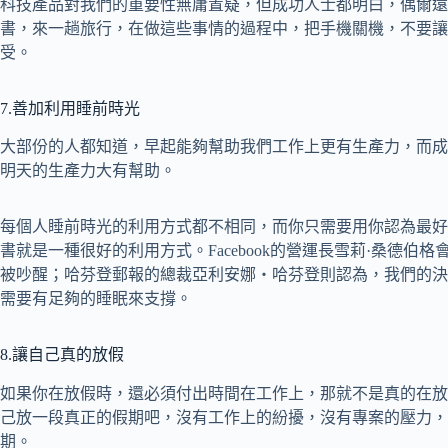
科技產品對我們的重要性無庸置疑，但成功人士都明白，偶爾遠
書，來一趟旅行，在做這些事情的過程中，把手機關機，不要讓
受。
7.善加利用睡前時光
大部份的人都知道，早起能夠幫助我們工作上更有生產力，而成
明天的生產力大有幫助。
每個人睡前時光的利用方式都不相同，而你只需要用你認為最好
書就是一種很好的利用方式。Facebook的營運長雪莉·桑德
被吵醒；哈芬登郵報的總裁亞利安娜・哈芬登則認為，我們的決
需要有足夠的睡眠來支撐。
8.讓自己真的放假
如果你在放假時，還必須付出時間在工作上，那就不是真的在放
己放一段真正的假期吧，沒有工作上的紛擾，沒有專案的壓力，
期。