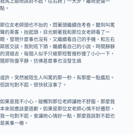
我馬上跟她說對不起，往右跨了一大步，離她更遠一
點。
那位女老師頭也不抬的，悶著頭繼續改考卷。聽到叫罵
聲的乘客，抬起頭，目光朝著我和那位女老師看了一
眼，發現什麼事也沒有，又繼續看自己的手機，和左右
鄰居交談。我則低下頭，繼續看自己的小說，時間靜靜
的滑過去，每個人似乎只被那短暫幾秒撞了小小一下，
隨即恢復平靜，彷彿甚麼事也沒發生過
或許，突然被陌生人叫罵的那一秒，有那麼一點尷尬。
但說句對不起，很快就沒事了。
如果是我不小心，碰觸到那位老師讓她不舒服，那麼我
本來就應該要道歉。如果是那位女老師心情不好遷怒，
我一句對不起，會讓她心情好一點，那麼我說對不起也
是美事一樁。