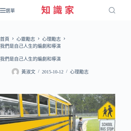
跳
至
選單
主
要
內
容
首頁
心靈勵志
心理勵志
我們是自己人生的編劇和導演
我們是自己人生的編劇和導演
黃淑文
2015-10-12
心理勵志