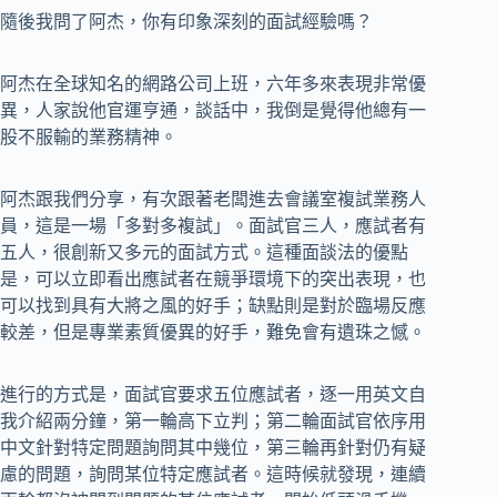
隨後我問了阿杰，你有印象深刻的面試經驗嗎？
阿杰在全球知名的網路公司上班，六年多來表現非常優
異，人家說他官運亨通，談話中，我倒是覺得他總有一
股不服輸的業務精神。
阿杰跟我們分享，有次跟著老闆進去會議室複試業務人
員，這是一場「多對多複試」。面試官三人，應試者有
五人，很創新又多元的面試方式。這種面談法的優點
是，可以立即看出應試者在競爭環境下的突出表現，也
可以找到具有大將之風的好手；缺點則是對於臨場反應
較差，但是專業素質優異的好手，難免會有遺珠之憾。
進行的方式是，面試官要求五位應試者，逐一用英文自
我介紹兩分鐘，第一輪高下立判；第二輪面試官依序用
中文針對特定問題詢問其中幾位，第三輪再針對仍有疑
慮的問題，詢問某位特定應試者。這時候就發現，連續