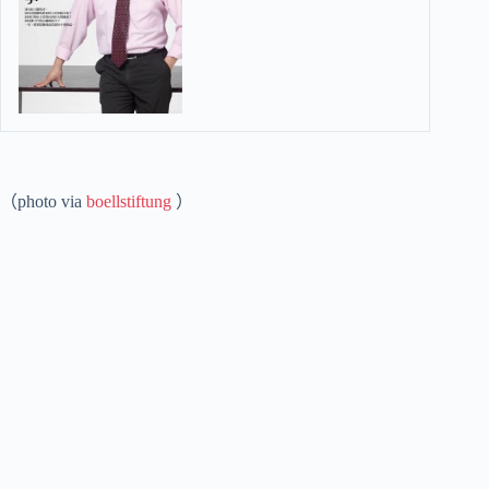
（photo via
boellstiftung
）