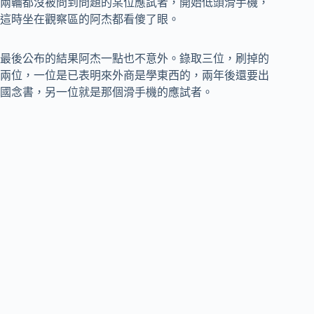
兩輪都沒被問到問題的某位應試者，開始低頭滑手機，
這時坐在觀察區的阿杰都看傻了眼。
最後公布的結果阿杰一點也不意外。錄取三位，刷掉的
兩位，一位是已表明來外商是學東西的，兩年後還要出
國念書，另一位就是那個滑手機的應試者。