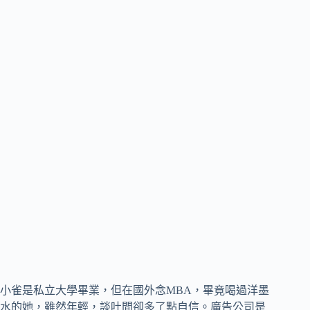
小雀是私立大學畢業，但在國外念MBA，畢竟喝過洋墨
水的她，雖然年輕，談吐間卻多了點自信。廣告公司是