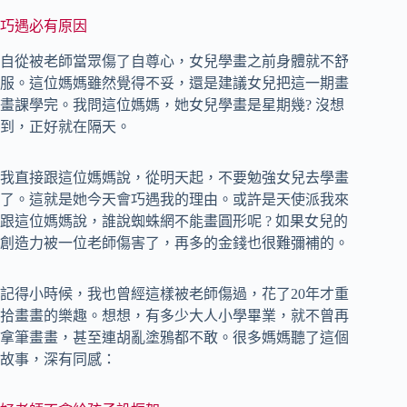
巧遇必有原因
自從被老師當眾傷了自尊心，女兒學畫之前身體就不舒
服。這位媽媽雖然覺得不妥，還是建議女兒把這一期畫
畫課學完。我問這位媽媽，她女兒學畫是星期幾? 沒想
到，正好就在隔天。
我直接跟這位媽媽說，從明天起，不要勉強女兒去學畫
了。這就是她今天會巧遇我的理由。或許是天使派我來
跟這位媽媽說，誰說蜘蛛網不能畫圓形呢 ? 如果女兒的
創造力被一位老師傷害了，再多的金錢也很難彌補的。
記得小時候，我也曾經這樣被老師傷過，花了20年才重
拾畫畫的樂趣。想想，有多少大人小學畢業，就不曾再
拿筆畫畫，甚至連胡亂塗鴉都不敢。很多媽媽聽了這個
故事，深有同感：