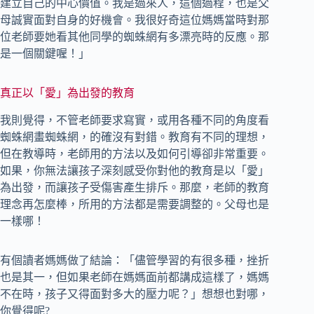
建立自己的中心價值。我是過來人，這個過程，也是父
母誠實面對自身的好機會。我很好奇這位媽媽當時對那
位老師要她看其他同學的蜘蛛網有多漂亮時的反應。那
是一個關鍵喔！」
真正以「愛」為出發的教育
我則覺得，不管老師要求寫實，或用各種不同的角度看
蜘蛛網畫蜘蛛網，的確沒有對錯。教育有不同的理想，
但在教導時，老師用的方法以及如何引導卻非常重要。
如果，你無法讓孩子深刻感受你對他的教育是以「愛」
為出發，而讓孩子受傷害產生排斥。那麼，老師的教育
理念再怎麼棒，所用的方法都是需要調整的。父母也是
一樣哪！
有個讀者媽媽做了結論：「儘管學習的有很多種，挫折
也是其一，但如果老師在媽媽面前都講成這樣了，媽媽
不在時，孩子又得面對多大的壓力呢？」想想也對哪，
你覺得呢?