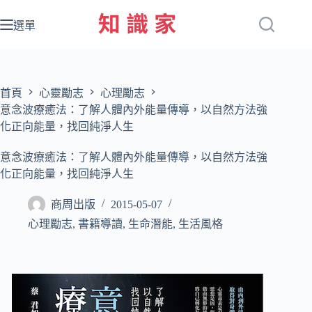
跳
至
選單
主
要
內
容
首頁
心靈勵志
心理勵志
意念波療癒法：了解人體內外能量傳導，以自然方法強
化正向能量，找回純淨人生
意念波療癒法：了解人體內外能量傳導，以自然方法強
化正向能量，找回純淨人生
商周出版
2015-05-07
心理勵志
,
書籍導讀
,
生命潛能
,
生活風格