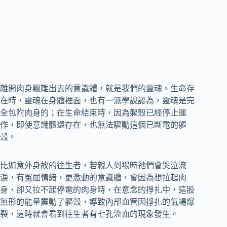
離開肉身飄離出去的意識體，就是我們的靈魂。生命存
在時，靈魂在身體裡面，也有一派學說認為，靈魂是完
全包附肉身的；在生命結束時，因為軀殼已經停止運
作，即使意識體還存在，也無法驅動這個已斷電的軀
殼。
比如意外身故的往生者，若親人到場時祂們會哭泣流
淚，有冤屈情緒，更激動的意識體，會因為想拉起肉
身，卻又拉不起停電的肉身時，在意念的掙扎中，這股
無形的能量震動了軀殼，導致內部血管因掙扎的氣場爆
裂，這時就會看到往生者有七孔流血的現象發生。