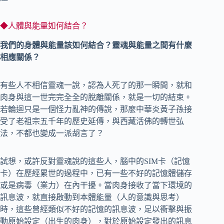
◆人體與能量如何結合？
我們的身體與能量該如何結合？靈魂與能量之間有什麼
相應關係？
有些人不相信靈魂一說，認為人死了的那一瞬間，就和
肉身與這一世完完全全的脫離關係，就是一切的結束。
若輪迴只是一個怪力亂神的傳說，那麼中華炎黃子孫接
受了老祖宗五千年的歷史延傳，與西藏活佛的轉世弘
法，不都也變成一派胡言了？
試想，或許反對靈魂說的這些人，腦中的SIM卡（記憶
卡）在歷經累世的過程中，已有一些不好的記憶體儲存
或是病毒（業力）在內干擾。當肉身接收了當下環境的
訊息波，就直接啟動到本體能量（人的意識與思考）
時，這些曾經類似不好的記憶的訊息波，足以衝擊與振
動原始設定（出生的肉身），對於原始設定發出的訊息