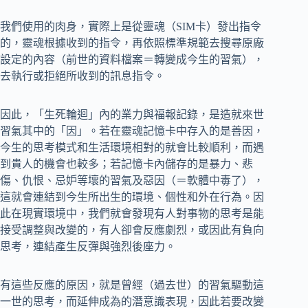
我們使用的肉身，實際上是從靈魂（SIM卡）發出指令
的，靈魂根據收到的指令，再依照標準規範去搜尋原廠
設定的內容（前世的資料檔案＝轉變成今生的習氣），
去執行或拒絕所收到的訊息指令。
因此，「生死輪迴」內的業力與福報記錄，是造就來世
習氣其中的「因」。若在靈魂記憶卡中存入的是善因，
今生的思考模式和生活環境相對的就會比較順利，而遇
到貴人的機會也較多；若記憶卡內儲存的是暴力、悲
傷、仇恨、忌妒等壞的習氣及惡因（＝軟體中毒了），
這就會連結到今生所出生的環境、個性和外在行為。因
此在現實環境中，我們就會發現有人對事物的思考是能
接受調整與改變的，有人卻會反應劇烈，或因此有負向
思考，連結產生反彈與強烈後座力。
有這些反應的原因，就是曾經（過去世）的習氣驅動這
一世的思考，而延伸成為的潛意識表現，因此若要改變