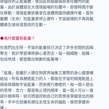
收儲存的正能量體，會因此抵銷磨損原來在體內的能
量，由於身體是在大環境磁場的包覆中，即使時間不斷
在移動，環境能量依舊會在身體周圍持續運作著，直到
載體（生命）的能量質停止運作，宇宙磁場則不再與載
體產生接收或發送的互動。
◆為什麼要有能量？
在我們出生時，宇宙的能量就已決定了許多世間的因緣
聚合，對於學習禪修靜心者而言，每一個細胞、組織，
包括地球，都發散出無數的能量場。
「能量」是屬於人類在物質界抽象又實際的身心健康補
給站。所有具療癒能力的人，都是在宇宙的頻寬軌道上
接收與擷取宇宙能量，而來進行療癒的。每一個人發出
的思想、念力，都是無止境的頻率，當一個人可以一直
提升頻率時，就可透過控制自己的思想來掌握發出的頻
率，手中也就擁有通往永恆生命的鑰匙，進而掌握命
運。