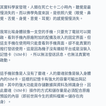
其實科學家發現，人類在死亡七十二小時內，聽覺是最
慢消失的。而以佛學角度來說，是依照六覺（眼覺、鼻
覺、舌覺、身覺、意覺、耳覺）的感覺慢慢消失。
我常比喻身體就像一支空的手機，只要充了電就可以開
啟，看到手機內原廠附加的配備及崁入的固定界面，但
這支手機在使用時只能查看到手機頁面，卻不能真實的
撥打發送使用，這是因為機子沒有連結平台或是沒裝入
記憶卡（SIM卡），所以無法發送訊息，也無法真實地
啟動。
這手機就像是人沒有了靈魂，人的靈魂就像是裝入身體
內的SIM卡，這樣的記憶卡有強大的容量可輸出與記
錄，其中的強大功能是存儲數據與資料及辨識身分，因
此靈魂（SIM卡）操作的方式和儲存量是必須配合原廠
預設的內容（即前世與今生的資料檔案＝儲存在肉
身）。