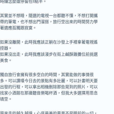
時鐘怎麼還停留在8點半。
其實並不想睡，隨選的電視一台都聽不懂，不想打開攜
帶的筆電，也不想出門溜搭，旅行空出來的時間努力學
著適應孤獨跟寂寞。
如果沒離開，此時我應該正躺在沙發上手裡拿著電視遙
控器。
如果沒出走，此時我應該漫步在街上鹹酥雞攤位前挑選
美食。
獨自旅行會擁有很多空白的時間，其實能做的事情很
多。可以讚嘆今日去的景點有多壯麗，可以計畫明天要
出發的行程，可以拿出相機刪除那些晃到的照片，可以
找家小酒館在那邊聽音樂喝杯酒，但我大多選擇用思念
填空。
原來走的越久越遠，心底最美的風景不是眼前的一切，