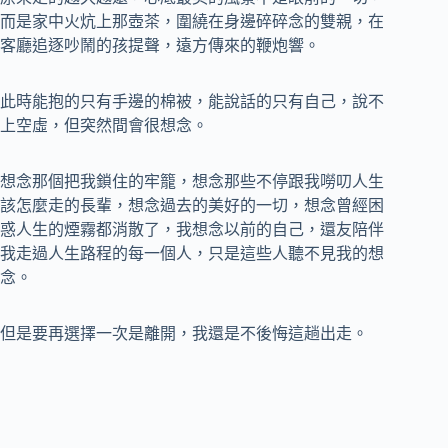
而是家中火炕上那壺茶，圍繞在身邊碎碎念的雙親，在
客廳追逐吵鬧的孩提聲，遠方傳來的鞭炮響。
此時能抱的只有手邊的棉被，能說話的只有自己，說不
上空虛，但突然間會很想念。
想念那個把我鎖住的牢籠，想念那些不停跟我嘮叨人生
該怎麼走的長輩，想念過去的美好的一切，想念曾經困
惑人生的煙霧都消散了，我想念以前的自己，還友陪伴
我走過人生路程的每一個人，只是這些人聽不見我的想
念。
但是要再選擇一次是離開，我還是不後悔這趟出走。