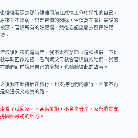
也慢慢看清楚那時候離開前在感情工作中掙扎的自己，
原來並不懦弱，只是習慣的閃躲，習慣窩在家裡最暖的
被窩，習慣所有的好跟壞，然後忘記怎麼去選擇好跟
壞。
流浪後回來的這兩年，我不太在意節日這種禮俗，下班
就準時回家吃飯，看到媽父母就會習慣擁抱她們，試著
在她們面前說出自己的夢想，也聽聽彼此的故事。
之後我不斷持續在旅行，也支持他們的旅行，回家不再
是條漫長又寂寞的路。
走累了就回家，不吝嗇擁抱，不吝嗇分享，家永遠是支
撐圓夢最初的地方。