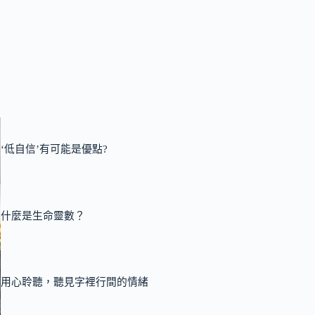
‘低自信’有可能是優點?
什麼是生命靈數？
用心聆聽，聽見字裡行間的情緒