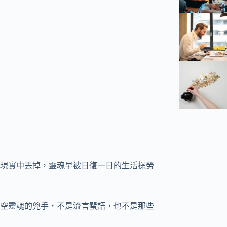
現實中丟掉，靈魂早被日復一日的生活操勞
空靈魂的兇手，不是流言蜚語，也不是那些