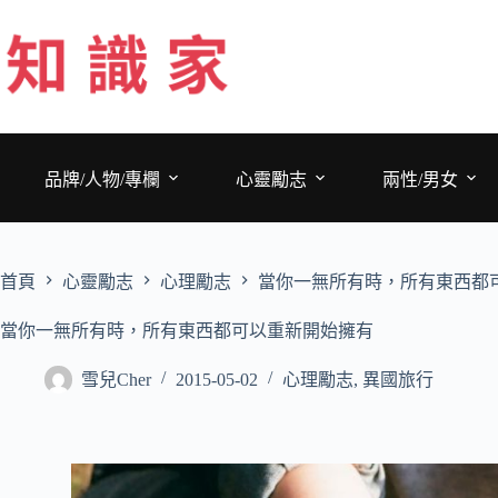
跳
至
主
要
內
容
品牌/人物/專欄
心靈勵志
兩性/男女
首頁
心靈勵志
心理勵志
當你一無所有時，所有東西都
當你一無所有時，所有東西都可以重新開始擁有
雪兒Cher
2015-05-02
心理勵志
,
異國旅行