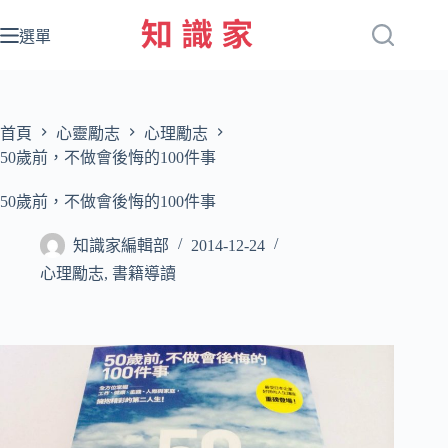
跳
至
選單
主
要
內
容
首頁
心靈勵志
心理勵志
50歲前，不做會後悔的100件事
50歲前，不做會後悔的100件事
知識家編輯部
2014-12-24
心理勵志
,
書籍導讀