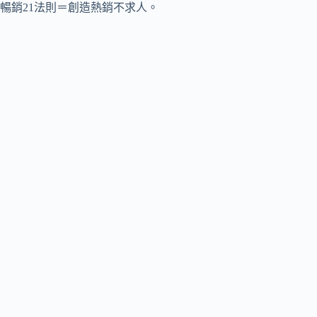
暢銷21法則＝創造熱銷不求人。