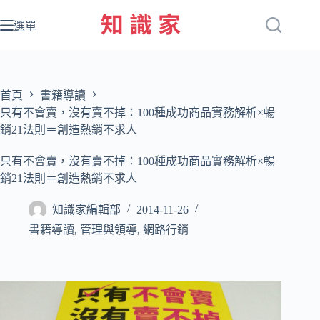
跳
至
選單
主
要
內
容
首頁
書籍導讀
只有不會賣，沒有賣不掉：100種成功商品實務解析×暢
銷21法則＝創造熱銷不求人
只有不會賣，沒有賣不掉：100種成功商品實務解析×暢
銷21法則＝創造熱銷不求人
知識家編輯部
2014-11-26
書籍導讀
,
管理與領導
,
網路行銷