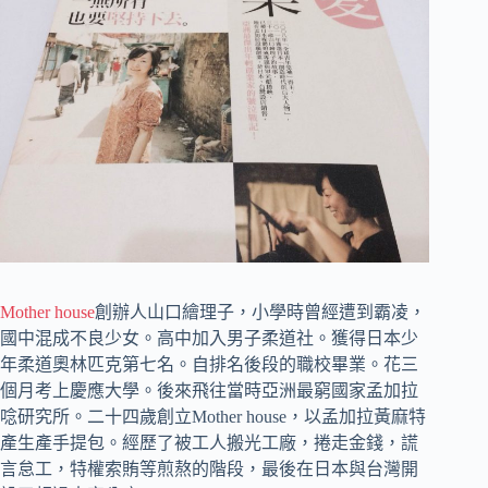
Mother house
創辦人山口繪理子，小學時曾經遭到霸凌，
國中混成不良少女。高中加入男子柔道社。獲得日本少
年柔道奧林匹克第七名。自排名後段的職校畢業。花三
個月考上慶應大學。後來飛往當時亞洲最窮國家孟加拉
唸研究所。二十四歲創立Mother house，以孟加拉黃麻特
產生產手提包。經歷了被工人搬光工廠，捲走金錢，謊
言怠工，特權索賄等煎熬的階段，最後在日本與台灣開