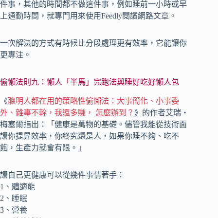
件事，其他的時間都不做這件事，例如睡前一小時或早
上通勤時間，就專門用來使用Feedly閱讀網路文章。
一次解決的方式有時候比分段處理更有效率，它能讓你
更專注。
偷懶法則九：懶人「半馬」完跑法與睡好吃好懶人包
《
聰明人都在用的策略性偷懶法：大事簡化、小事委
外、雜事不幹，我還多賺， 怎麼辦到？
》的作者艾瑞‧
梅塞爾指出：「健康是萬物的基礎。儘管我能從技術面
讓你提昇效率，你終究還是人，如果你睡不夠、吃不
飽，生產力就會有限。」
讓自己更健康可以從幾件事情著手：
1、體適能
2、睡眠
3、營養