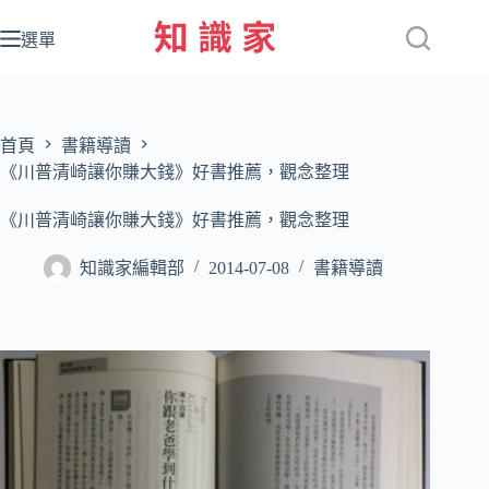
跳
至
選單
主
要
內
容
首頁
書籍導讀
《川普清崎讓你賺大錢》好書推薦，觀念整理
《川普清崎讓你賺大錢》好書推薦，觀念整理
知識家編輯部
2014-07-08
書籍導讀