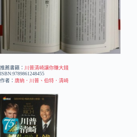
推薦書籍：
川普清崎讓你賺大錢
ISBN:9789861248455
作者：
唐納．川普、伯特．清崎