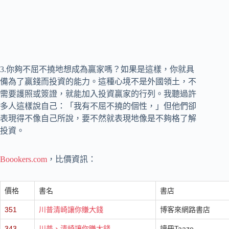
3.你夠不屈不撓地想成為贏家嗎？如果是這樣，你就具
備為了贏錢而投資的能力。這種心境不是外國領土，不
需要護照或簽證，就能加入投資贏家的行列。我聽過許
多人這樣說自己：「我有不屈不撓的個性，」但他們卻
表現得不像自己所說，要不然就表現地像是不夠格了解
投資。
Boookers.com
，比價資訊：
價格
書名
書店
351
川普清崎讓你賺大錢
博客來網路書店
343
川普、清崎讓你賺大錢
讀冊Taaze