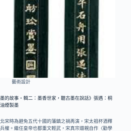
藝術設計
墨的故事‧輯二：墨香世家，聽古墨在說話》張遇：桐
油煙製墨
北宋時為避免五代十國的藩鎮之禍再演，宋太祖杯酒釋
兵權。繼任皇帝也都重文輕武，宋真宗還親自作〈勸學