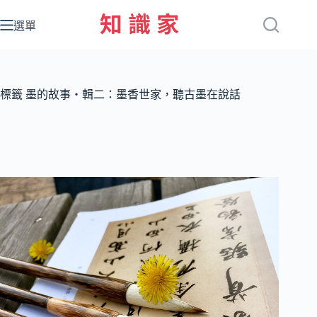
跳
至
選單
主
要
內
容
標籤
墨的故事‧輯二：墨香世家，聽古墨在說話