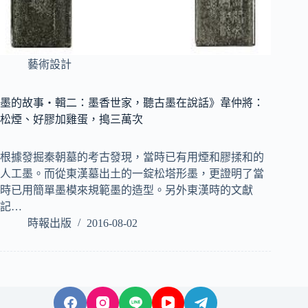
藝術設計
墨的故事‧輯二：墨香世家，聽古墨在說話》韋仲將：
松煙、好膠加雞蛋，搗三萬次
根據發掘秦朝墓的考古發現，當時已有用煙和膠揉和的
人工墨。而從東漢墓出土的一錠松塔形墨，更證明了當
時已用簡單墨模來規範墨的造型。另外東漢時的文獻
記…
時報出版
2016-08-02