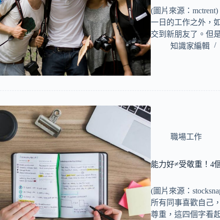
(圖片來源：mctre
一日的工作之外，
交到新朋友了。但
知識家編輯
職場工作
能力好≠受敬重！4
(圖片來源：stock
所有同事喜歡自己
尊重，這四個字看