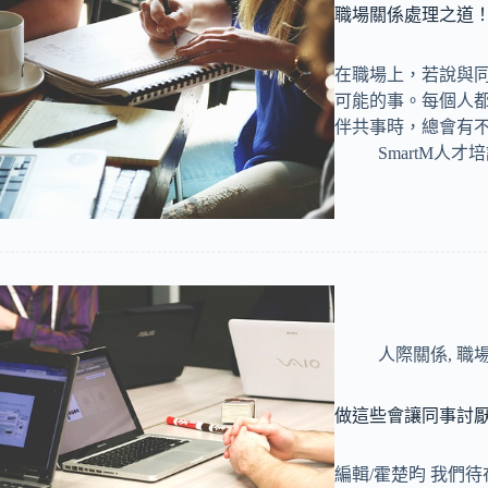
職場關係處理之道
在職場上，若說與
可能的事。每個人
伴共事時，總會有
SmartM人才
人際關係
,
職
做這些會讓同事討厭
編輯/霍楚昀 我們