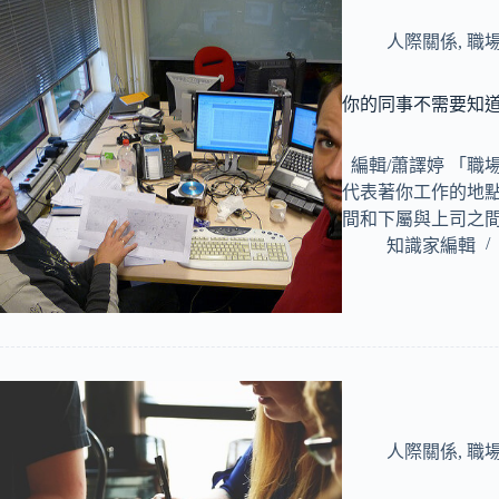
人際關係
,
職
你的同事不需要知道
編輯/蕭譯婷 「職
代表著你工作的地
間和下屬與上司之
知識家編輯
人際關係
,
職