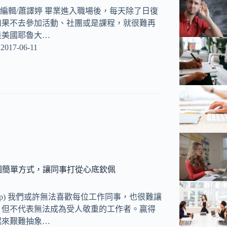
nt) 編輯/蕭譯婷 畢業進入職場後，每天除了日復
如果不去參加活動、社團或是課程，就很難再
是美國耶魯大…
2017-06-11
個簡單方式，讓同事打從心底欽佩
snap) 我們或許無法喜歡每位工作同事，也很難讓
，但不代表無法成為受人敬重的工作者。贏得
起來艱難抽象…