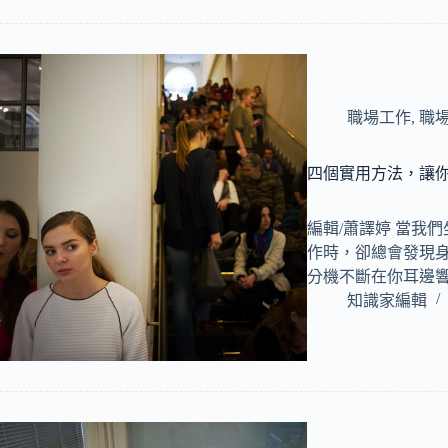
職場工作
,
職
四個實用方法，讓
編輯/蕭譯婷 當我
作時，卻總會發現
分機不斷在你耳邊
知識家編輯