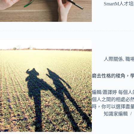
SmartM人才
人際關係
,
職
磨去性格的稜角，
編輯/蕭譯婷 每個
個人之間的相處必
時，你可以選擇盡
知識家編輯