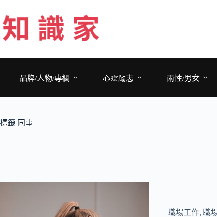
跳
至
主
要
內
容
品牌/人物/專欄
心靈勵志
兩性/男女
標籤
同事
職場工作
,
職