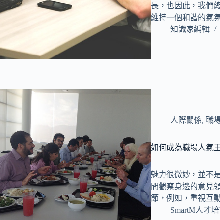
長，也因此，我們
維持一個和諧的氣
知識家編輯
人際關係
,
職
如何成為職場人氣王
魅力很微妙，並不
間觀察身邊的意見
節，例如，重視互
SmartM人才