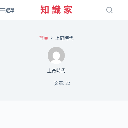
跳
至
選單
主
要
內
容
首頁
上奇時代
上奇時代
文章: 22