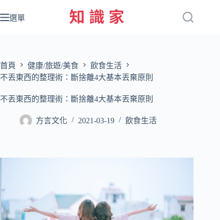
跳
至
選單
主
要
內
容
首頁
健康/旅遊/美食
飲食生活
不丟東西的整理術：斷捨離4大基本丟棄原則
不丟東西的整理術：斷捨離4大基本丟棄原則
方言文化
2021-03-19
飲食生活