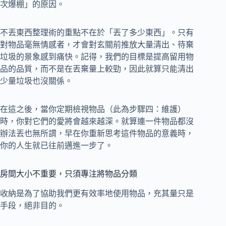
次爆棚」的原因。
不丟東西整理術的重點不在於「丟了多少東西」。只有
對物品毫無情感者，才會對玄關前推放大量清出、待棄
垃圾的景象感到痛快。記得，我們的目標是提高留用物
品的品質，而不是在丟棄量上較勁，因此就算只能清出
少量垃圾也沒關係。
在這之後，當你定期檢視物品（此為步驟四：維護）
時，你對它們的愛將會越來越深。就算連一件物品都沒
辦法丟也無所謂，早在你重新思考這件物品的意義時，
你的人生就已往前邁進一步了。
房間大小不重要，只須專注將物品分類
收納是為了協助我們更有效率地使用物品，充其量只是
手段，絕非目的。