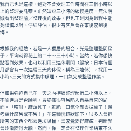
我自己也是這樣，絕對不會受理工作時間在三個小時以
上的整理委託案。雖然短短三小時的緩慢進度，無法明
顯看出整理前／整理後的效果，但也正是因為過程中能
夠謹慎以對、仔細評估，很少有客戶會在事後感到後
悔。
根據我的經驗，若是一人獨居的場合，光是整理整間房
子，平均就得花上約二十～三十小時。當然，若你想快
點看到效果，也可以利用三連休期間（編按：日本每個
月都會有一次連續三天的休假，稱為三連休），採用十
小時×三天的方式集中處理，一口氣完成整理作業。
但如果強迫自己在一天之內持續整理超過三小時以上，
不論進展是否順利，最終都很容易陷入自暴自棄的局
面。「哎呀，麻煩死了，乾脆一口氣全部丟掉算了！還
考慮什麼留或不留！」在這種恍惚狀態下，很多人會把
所有的東西全都丟進垃圾桶。當感覺變得麻痺，判斷就
會逐漸變得大膽，然而，你一定會在整理作業結束不久