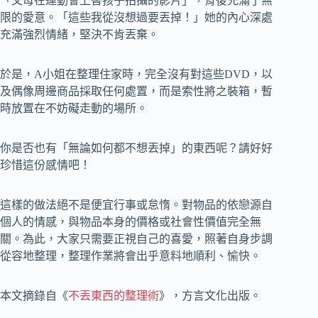
「父母在運動會上替孩子拍攝的影片」，背後充滿了無
限的愛意。「這些我從沒想過要丟掉！」她的內心深處
充滿強烈情緒，堅決不肯丟棄。
於是，A小姐在整理住家時，完全沒有對這些DVD，以
及偶像周邊商品採取任何處置，而是索性將之裝箱，暫
時放置在不妨礙走動的場所。
你是否也有「無論如何都不想丟掉」的東西呢？請好好
珍惜這份感情吧！
這樣的做法絕不是便宜行事或怠惰。對物品的依戀源自
個人的情感，與物品本身的價格或社會性價值完全無
關。為此，大家只需要正視自己的喜愛，照著自身步調
從容地整理，整理作業將會出乎意料地順利、愉快。
本文摘錄自《
不丟東西的整理術
》，方言文化出版。