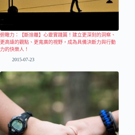
俯瞰力：【斷捨離】心靈實踐篇！建立更深刻的洞察、
更高遠的觀點、更寬廣的視野，成為具備決斷力與行動
力的快樂人！
2015-07-23