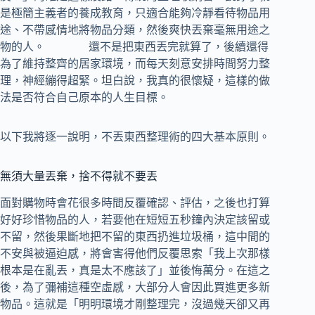
是極簡主義者的養成教育，只適合能夠冷靜看待物品用
途、不帶感情地將物品分類，然後爽快丟棄毫無用途之
物的人。 還不是把東西丟完就算了，後續還得
為了維持整齊的居家環境，而每天刻意安排時間努力整
理，神經繃得超緊。坦白說，我真的很懷疑，這樣的做
法是否符合自己原本的人生目標。
以下我將逐一說明，不丟東西整理術的四大基本原則。
無須大量丟棄，捨不得就不要丟
面對購物時會花很多時間反覆確認、評估，之後也打算
好好珍惜物品的人，若要他在短短五秒鐘內決定該留或
不留，然後果斷地把不留的東西扔進垃圾桶，這中間的
不安與被逼迫感，將會害得他們反覆思索「我上次那樣
根本是在亂丟，真是太不應該了」並後悔萬分。在這之
後，為了彌補這種空虛感，大部分人會因此買進更多新
物品。這就是「明明環境才剛整理完，沒過幾天卻又再