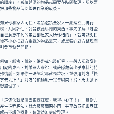
的順序」。感情越深的物品越需要花時間整理，所以要
把那些物品留到整理作業的最後。
如果你和家人同住，還請邀請全家人一起建立此排行
榜，共同評估、討論彼此珍惜的東西。事先了解「哪些
自己意想不到的東西卻是家人所珍惜的」，就可避免日
後不小心把對方重視的物品丟棄，或是強迫對方整理而
引發爭執等問題。
例如，紙盒、紙箱、緞帶或包裝紙等，一般人認為毫無
用處的東西，對某些人來說，或許隱藏著出乎意料的特
殊情感。如果你一味認定那就是垃圾，並強迫對方「快
拿去丟掉！」對方的積極度一定會瞬間下滑，馬上就不
想整理了。
「這傢伙就是個丟東西狂魔，我得小心了！」一旦對方
產生這種想法，就會緊緊關閉心門，甚至故意把東西藏
起來不讓你找到，這當然無益於整理。