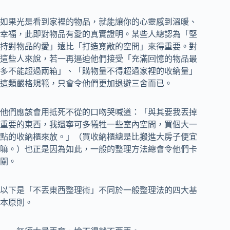
如果光是看到家裡的物品，就能讓你的心靈感到溫暖、
幸福，此即對物品有愛的真實證明。某些人總認為「堅
持對物品的愛」遠比「打造寬敞的空間」來得重要。對
這些人來說，若一再逼迫他們接受「充滿回憶的物品最
多不能超過兩箱」、「購物量不得超過家裡的收納量」
這類嚴格規範，只會令他們更加退避三舍而已。
他們應該會用抵死不從的口吻哭喊道：「與其要我丟掉
重要的東西，我還寧可多犧牲一些室內空間，買個大一
點的收納櫃來放。」（買收納櫃總是比搬進大房子便宜
嘛。）也正是因為如此，一般的整理方法總會令他們卡
關。
以下是「不丟東西整理術」不同於一般整理法的四大基
本原則。