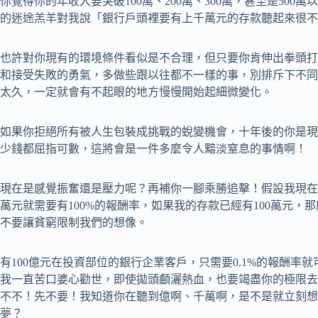
你覺得你的年收入要突破100萬、200萬、300萬，甚至是500
的迷途羔羊對我說「銀行戶頭裡要有上千萬元的存款聽起來很不
也許對你現有的環境條件看似是不合理，但只要你肯伸出拳頭打
和接受失敗的勇氣，多做些跟以往都不一樣的事，別排斥下不同
太久，一定就會有不起眼的地方慢慢開始起細微變化。
如果你拒絕所有被人生包裝成挑戰的蛻變機會，十年後的你是現
少錢都屈指可數，這將會是一件多麼令人黯淡窒息的事情啊！
現在是感覺振奮還是壓力呢？再補你一腳乘勝追擊！假設我現在手
萬元就需要有100%的報酬率，如果我的存款已經有100萬元，那
不要讓貧窮限制我們的想像。
有100億元在投資部位的銀行企業客戶，只需要0.1%的報酬率就
我一直苦口婆心勸世，即使拋頭顱灑熱血，也要竭盡你的極限去
不不！先不要！我知道你在聽到億啊、千萬啊，是不是就立刻想
夢？