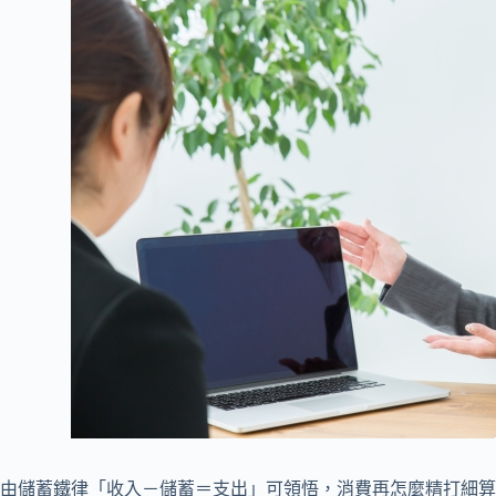
由儲蓄鐵律「收入－儲蓄＝支出」可領悟，消費再怎麼精打細算