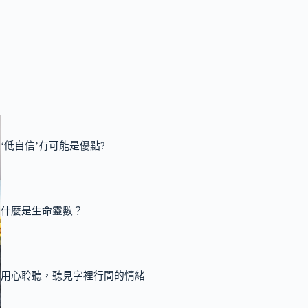
‘低自信’有可能是優點?
什麼是生命靈數？
用心聆聽，聽見字裡行間的情緒