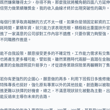
既然嫌棄賺得太少，存得不夠，那麼我就將觸角朝四面八方延伸
倍努力做業績賺獎金，我的收入曲線才終於出現突破性的飆升。
每個行業爭取高報酬的方式不太一樣，如果你是領固定薪資的工
耗時間，累積年資，就只能力求表現亮眼，積極殺出重圍拚升官
進了一家滿意的公司卻對工作內容不適應，只要你實力夠堅強，
不同職務作進退。
能不自我設限，願意接受更多的不確定性，工作能力需求有交集
也將產生更多種可能，譬如我，雖然業務時代兩腳一直踏在金融
產業的金融證照提升競爭力，才從證券業跳保險業再輾轉到了集
若你有更強烈的企圖心，願意做的再多，利用下班假日多進修幾
特殊專長也挺好，強化原有專業以外的其他技能，創造難以被取
進更難以抉擇的好機會，總之，不滿意現狀就化被動為主動，出
能反過來主導你未來的去路。