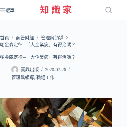
跳
至
選單
主
要
內
容
首頁
商管財經
管理與領導
帕金森定律─「大企業病」有得治嗎？
帕金森定律─「大企業病」有得治嗎？
寶鼎出版
2020-07-26
管理與領導
,
職場工作