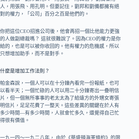
人，用張飛、用孔明。但要記住，劉邦和劉備都擁有絕
對的權力，「公司」百分之百是他們的。
你把這位CEO招進公司後，他會再招一個比他能力更強
的人做副總裁嗎？ 這就很難說了。因為CEO的權力是你
給的，也是可以被你收回的。他有權力的危機感，所以
只想增加助手，而不是對手。
什麼是增加工作法則？
帕金森說，一個人可以在十分鐘內看完一份報紙，也可
以看半天；一個忙碌的人可以用二十分鐘寄出一疊明信
片，但一個無所事事的老太太為了給遠方的外甥女寄張
明信片，足足花費了一整天。這些差異的關鍵在於人有
多少時間—有多少時間，人就會忙多久，還覺得自己忙
得很有價值。
一九一四～一九二八年， 由於《華盛頓海軍條約》的限