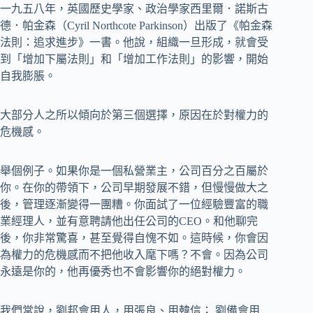
一九五八年，英國歷史學家、政治學家西里爾．諾斯古
德．帕金森（Cyril Northcote Parkinson）出版了《帕金森
法則：追求進步》一書。他說，組織一旦形成，就會受
到「增加下屬法則」和「增加工作法則」的影響，開始
自我膨脹。
大部分人之所以傾向於第三個選擇，原因在於對權力的
危機感。
舉個例子。如果你是一個私營業主，公司百分之百屬於
你。在你的帶領下，公司早期發展不錯，但慢慢做大之
後，管理逐漸變得一團糟。你面試了一位經驗豐富的職
業經理人，並有意聘請他出任公司的CEO。和他聊完
後，你非常驚喜，甚至覺得自愧不如。這時候，你會因
為權力的危機感而不把他收入麾下嗎？不會。因為公司
永遠是你的，他再優秀也不會影響你的絕對權力。
我們常說，劉邦會用人，用張良、用韓信； 劉備會用