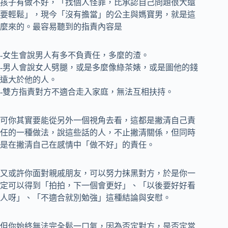
孩子有做不好，「找個人怪罪，比承認自己問題很大還
要輕鬆」，現今「沒有擔當」的公主與媽寶男，就是這
麼來的。最容易聽到的指責內容是
-女生會說男人有多不負責任，多麼的渣。
-男人會說女人劈腿，或是多麼像綠茶婊，或是圖他的錢
遠大於他的人。
-雙方指責對方不適合走入家庭，無法互相扶持。
可你其實要能從另外一個視角去看，這都是撇清自己責
任的一種做法，說這些話的人，不止撇清關係，但同時
是在撇清自己在感情中「做不好」的責任。
又或許你面對親戚朋友，可以努力抹黑對方，於是你一
定可以得到「拍拍，下一個會更好」、「以後要好好看
人呀」、「不適合就別勉強」這種結論與安慰。
但你始終無法完全鬆一口氣，因為否定對方，是否定當