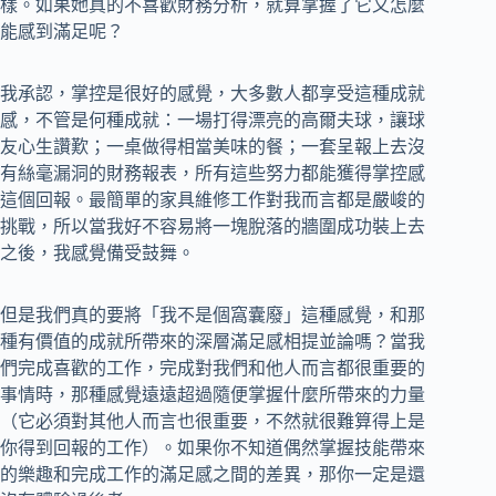
樣。如果她真的不喜歡財務分析，就算掌握了它又怎麼
能感到滿足呢？
我承認，掌控是很好的感覺，大多數人都享受這種成就
感，不管是何種成就：一場打得漂亮的高爾夫球，讓球
友心生讚歎；一桌做得相當美味的餐；一套呈報上去沒
有絲毫漏洞的財務報表，所有這些努力都能獲得掌控感
這個回報。最簡單的家具維修工作對我而言都是嚴峻的
挑戰，所以當我好不容易將一塊脫落的牆圍成功裝上去
之後，我感覺備受鼓舞。
但是我們真的要將「我不是個窩囊廢」這種感覺，和那
種有價值的成就所帶來的深層滿足感相提並論嗎？當我
們完成喜歡的工作，完成對我們和他人而言都很重要的
事情時，那種感覺遠遠超過隨便掌握什麼所帶來的力量
（它必須對其他人而言也很重要，不然就很難算得上是
你得到回報的工作）。如果你不知道偶然掌握技能帶來
的樂趣和完成工作的滿足感之間的差異，那你一定是還