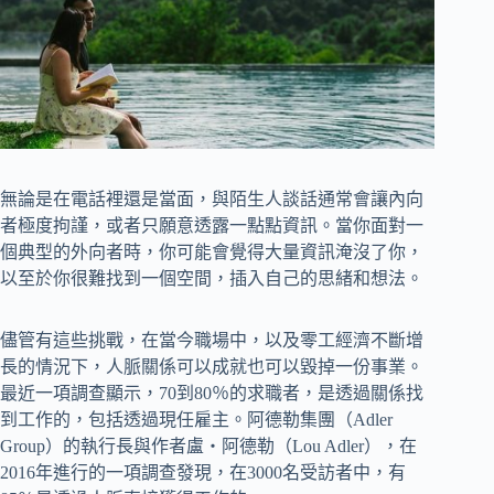
無論是在電話裡還是當面，與陌生人談話通常會讓內向
者極度拘謹，或者只願意透露一點點資訊。當你面對一
個典型的外向者時，你可能會覺得大量資訊淹沒了你，
以至於你很難找到一個空間，插入自己的思緒和想法。
儘管有這些挑戰，在當今職場中，以及零工經濟不斷增
長的情況下，人脈關係可以成就也可以毀掉一份事業。
最近一項調查顯示，70到80％的求職者，是透過關係找
到工作的，包括透過現任雇主。阿德勒集團（Adler
Group）的執行長與作者盧‧阿德勒（Lou Adler），在
2016年進行的一項調查發現，在3000名受訪者中，有