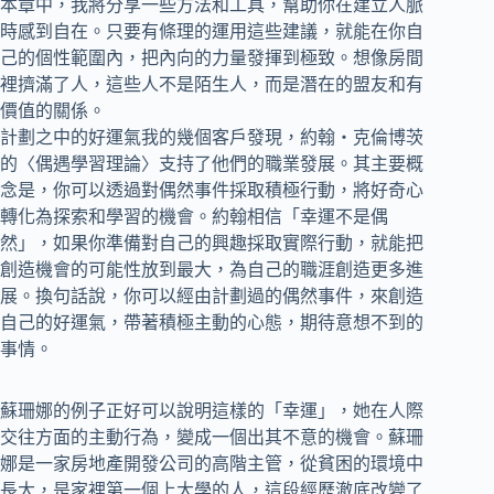
本章中，我將分享一些方法和工具，幫助你在建立人脈
時感到自在。只要有條理的運用這些建議，就能在你自
己的個性範圍內，把內向的力量發揮到極致。想像房間
裡擠滿了人，這些人不是陌生人，而是潛在的盟友和有
價值的關係。
計劃之中的好運氣我的幾個客戶發現，約翰‧克倫博茨
的〈偶遇學習理論〉支持了他們的職業發展。其主要概
念是，你可以透過對偶然事件採取積極行動，將好奇心
轉化為探索和學習的機會。約翰相信「幸運不是偶
然」，如果你準備對自己的興趣採取實際行動，就能把
創造機會的可能性放到最大，為自己的職涯創造更多進
展。換句話說，你可以經由計劃過的偶然事件，來創造
自己的好運氣，帶著積極主動的心態，期待意想不到的
事情。
蘇珊娜的例子正好可以說明這樣的「幸運」，她在人際
交往方面的主動行為，變成一個出其不意的機會。蘇珊
娜是一家房地產開發公司的高階主管，從貧困的環境中
長大，是家裡第一個上大學的人，這段經歷澈底改變了