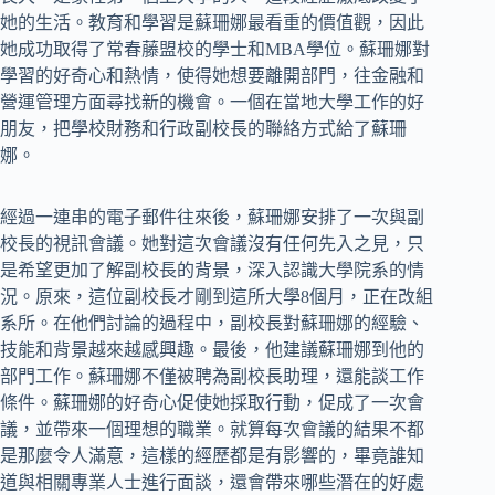
她的生活。教育和學習是蘇珊娜最看重的價值觀，因此
她成功取得了常春藤盟校的學士和MBA學位。蘇珊娜對
學習的好奇心和熱情，使得她想要離開部門，往金融和
營運管理方面尋找新的機會。一個在當地大學工作的好
朋友，把學校財務和行政副校長的聯絡方式給了蘇珊
娜。
經過一連串的電子郵件往來後，蘇珊娜安排了一次與副
校長的視訊會議。她對這次會議沒有任何先入之見，只
是希望更加了解副校長的背景，深入認識大學院系的情
況。原來，這位副校長才剛到這所大學8個月，正在改組
系所。在他們討論的過程中，副校長對蘇珊娜的經驗、
技能和背景越來越感興趣。最後，他建議蘇珊娜到他的
部門工作。蘇珊娜不僅被聘為副校長助理，還能談工作
條件。蘇珊娜的好奇心促使她採取行動，促成了一次會
議，並帶來一個理想的職業。就算每次會議的結果不都
是那麼令人滿意，這樣的經歷都是有影響的，畢竟誰知
道與相關專業人士進行面談，還會帶來哪些潛在的好處