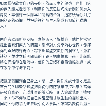
如果懂得欣賞自己的長處，依靠天生的優勢，也能自信
的步入鎂光燈底下。利用你的反思技巧來計劃如何進入
房間，準備好一個腳本和關鍵的台詞。這將緩解你對打
開話題的恐懼，並把房裡的陌生人變成有價值的聯絡
人。
內向者認識新朋友時，喜歡深入了解對方，他們經常會
提出富有洞察力的問題，引導對方分享內心世界。發揮
你對興趣的好奇心，寫下那些能突顯你的洞察力、激發
談話，並建立穩固關係的問題。把事情寫下來，比較能
將它們烙印在腦海中，使你的思緒不容易偏離軌道，或
在談話中停滯不前。
把鏡頭轉回到自己身上，想一想，對你來說什麼才是最
重要的？哪些話題能把你從你的防護罩中拉出來？當你
是發自真心、充滿能量的說話時，別人會感覺到。這樣
一來，你不僅能把自己的經歷和才能生動的描述出來，
同時，你的精力也會吸引別人參與，讓談話變得活潑。