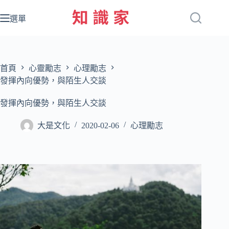
跳
至
選單
主
要
內
容
首頁
心靈勵志
心理勵志
發揮內向優勢，與陌生人交談
發揮內向優勢，與陌生人交談
大是文化
2020-02-06
心理勵志