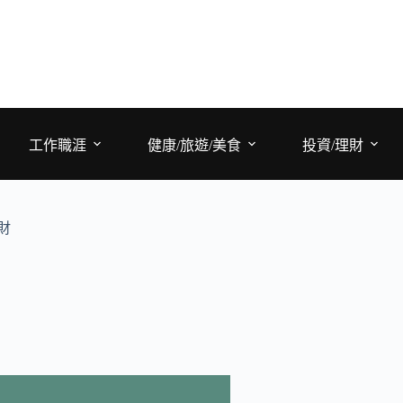
工作職涯
健康/旅遊/美食
投資/理財
財