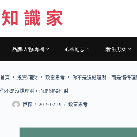
跳
至
主
要
內
容
品牌/人物/專欄
心靈勵志
兩性/男女
首頁
投資/理財
致富思考
你不是沒錢理財，而是懶得理
你不是沒錢理財，而是懶得理財
伊森
2019-02-19
致富思考