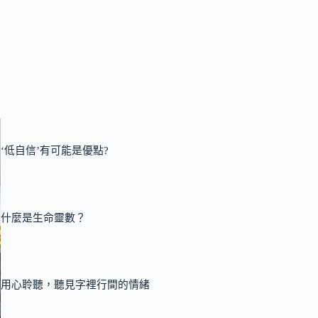
‘低自信’有可能是優點?
什麼是生命靈數？
用心聆聽，聽見字裡行間的情緒