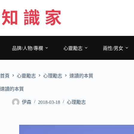
跳
至
主
要
內
容
品牌/人物/專欄
心靈勵志
兩性/男女
首頁
心靈勵志
心理勵志
速讀的本質
速讀的本質
伊森
2018-03-18
心理勵志