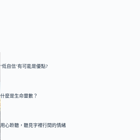
‘低自信’有可能是優點?
什麼是生命靈數？
用心聆聽，聽見字裡行間的情緒