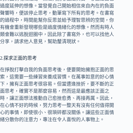
過度延伸的想像。當發覺自己開始相信來自內在的負面
聲響時，便該停止思考，動筆寫下所有的思考。在書寫
的過程中，時間能幫你反思並給予理智思辨的空間，你
有機會重新發現哪些是過度情緒化的想像。然而有時人
類會難以逃脫迴圈中，因此除了書寫外，也可以找他人
分享，請求他人意見，幫助釐清現狀。
2.探求正面的思考
在掙脫打擊自我的負面思考後，便要開始擁抱正面的思
索，這需要一些練習來養成習慣。在萬事如意的好心情
下，擁有正面思考很容易。但當遭逢挫折，要不斷的正
面思考，確實不是那麼容易，然而這是最應該正面之
時，讓正面想法推動自己愈挫愈勇、再接再厲。因此，
在心情不好的時候，努力思考一整天有沒有任何值得開
心的事情，即使很小、很瑣碎都沒關係。讓這些正面情
緒分散你的注意力，專注在令人喜悅的人事物上。